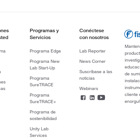
ones
Programas y
Conéctese
sted
Servicios
con nosotros
Mantene
rma
Programa Edge
Lab Reporter
product
investi
Programa New
News Corner
educaci
Lab Start-Up
a
Suscríbase a las
de sumi
Programa
noticias
instala
nes
SureTRACE
instrum
cas
Webinars
cliente
Programa
enorgul
SureTRACE+
Programa de
sostenibilidad
Unity Lab
Services