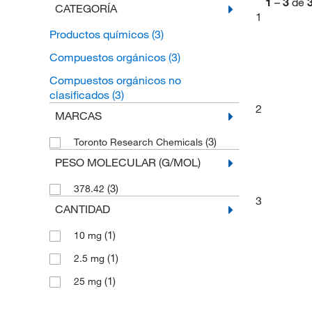
1
–
3
de
CATEGORÍA
1
Productos químicos
(3)
Compuestos orgánicos
(3)
Compuestos orgánicos no
clasificados
(3)
2
MARCAS
(3)
Toronto Research Chemicals
PESO MOLECULAR (G/MOL)
(3)
378.42
3
CANTIDAD
(1)
10 mg
(1)
2.5 mg
(1)
25 mg