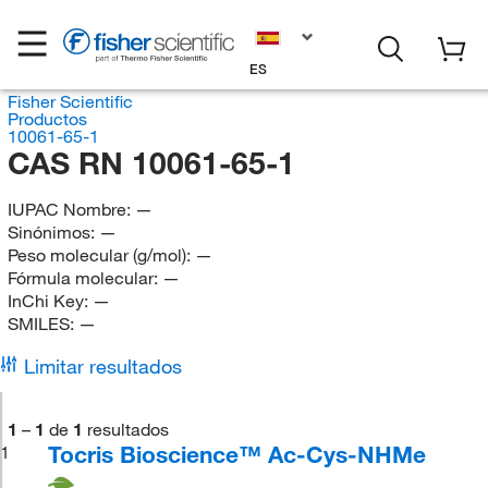
ES
Fisher Scientific
Productos
10061-65-1
CAS RN 10061-65-1
IUPAC Nombre:
—
Sinónimos:
—
Peso molecular (g/mol):
—
Fórmula molecular:
—
InChi Key:
—
SMILES:
—
Limitar resultados
1
–
1
de
1
resultados
Tocris Bioscience™ Ac-Cys-NHMe
1