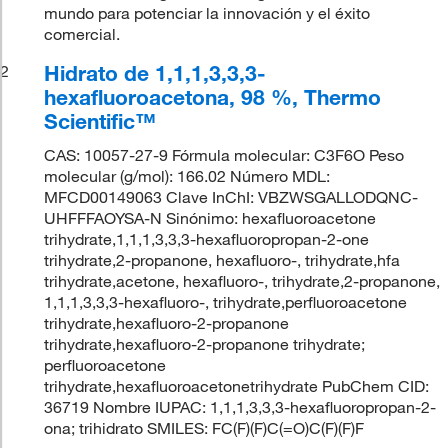
mundo para potenciar la innovación y el éxito
comercial.
Hidrato de 1,1,1,3,3,3-
2
hexafluoroacetona, 98 %, Thermo
Scientific™
CAS: 10057-27-9 Fórmula molecular: C3F6O Peso
molecular (g/mol): 166.02 Número MDL:
MFCD00149063 Clave InChI: VBZWSGALLODQNC-
UHFFFAOYSA-N Sinónimo: hexafluoroacetone
trihydrate,1,1,1,3,3,3-hexafluoropropan-2-one
trihydrate,2-propanone, hexafluoro-, trihydrate,hfa
trihydrate,acetone, hexafluoro-, trihydrate,2-propanone,
1,1,1,3,3,3-hexafluoro-, trihydrate,perfluoroacetone
trihydrate,hexafluoro-2-propanone
trihydrate,hexafluoro-2-propanone trihydrate;
perfluoroacetone
trihydrate,hexafluoroacetonetrihydrate PubChem CID:
36719 Nombre IUPAC: 1,1,1,3,3,3-hexafluoropropan-2-
ona; trihidrato SMILES: FC(F)(F)C(=O)C(F)(F)F