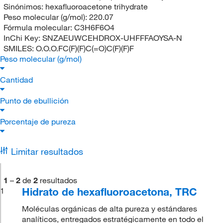
Sinónimos:
hexafluoroacetone trihydrate
Peso molecular (g/mol):
220.07
Fórmula molecular:
C3H6F6O4
InChi Key:
SNZAEUWCEHDROX-UHFFFAOYSA-N
SMILES:
O.O.O.FC(F)(F)C(=O)C(F)(F)F
Peso molecular (g/mol)
Cantidad
Punto de ebullición
Porcentaje de pureza
Limitar resultados
1
–
2
de
2
resultados
Hidrato de hexafluoroacetona, TRC
1
Moléculas orgánicas de alta pureza y estándares
analíticos, entregados estratégicamente en todo el