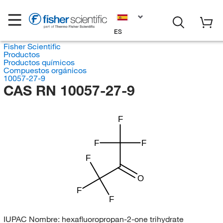
ES
Fisher Scientific
Productos
Productos químicos
Compuestos orgánicos
10057-27-9
CAS RN 10057-27-9
F
F
F
F
O
F
F
IUPAC Nombre:
hexafluoropropan-2-one trihydrate