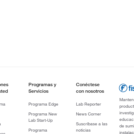
ones
Programas y
Conéctese
sted
Servicios
con nosotros
Mantene
rma
Programa Edge
Lab Reporter
product
investi
Programa New
News Corner
educaci
Lab Start-Up
a
Suscríbase a las
de sumi
Programa
noticias
instala
nes