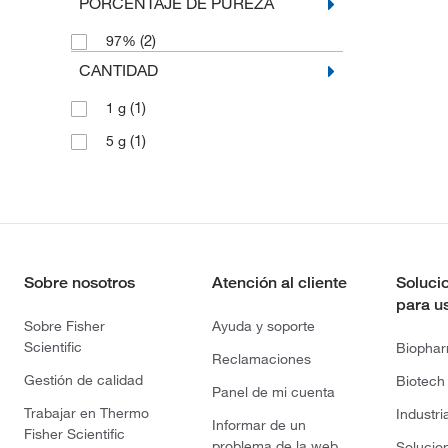
PORCENTAJE DE PUREZA
(2)
97%
CANTIDAD
(1)
1 g
(1)
5 g
Sobre nosotros
Atención al cliente
Soluci
para u
Sobre Fisher
Ayuda y soporte
Scientific
Biopha
Reclamaciones
Gestión de calidad
Biotech
Panel de mi cuenta
Trabajar en Thermo
Industri
Informar de un
Fisher Scientific
problema de la web
Solucio