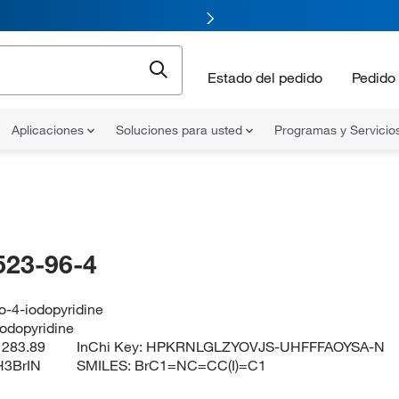
Estado del pedido
Pedido 
Aplicaciones
Soluciones para usted
Programas y Servicio
523-96-4
o-4-iodopyridine
odopyridine
:
283.89
InChi Key:
HPKRNLGLZYOVJS-UHFFFAOYSA-N
3BrIN
SMILES:
BrC1=NC=CC(I)=C1