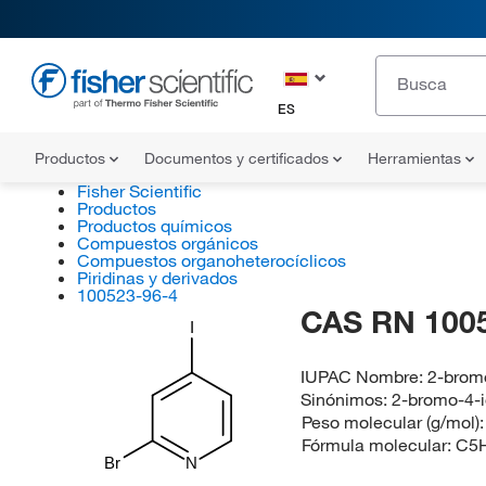
ES
Productos
Documentos y certificados
Herramientas
Fisher Scientific
Productos
Productos químicos
Compuestos orgánicos
Compuestos organoheterocíclicos
Piridinas y derivados
100523-96-4
CAS RN 100
I
IUPAC Nombre:
2-brom
Sinónimos:
2-bromo-4-i
Peso molecular (g/mol)
Fórmula molecular:
C5H
Br
N