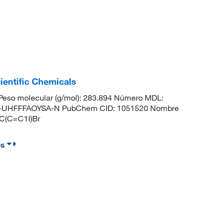
entific Chemicals
eso molecular (g/mol): 283.894 Número MDL:
-UHFFFAOYSA-N PubChem CID: 1051520 Nombre
C(C=C1I)Br
es