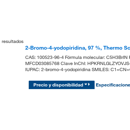
1
resultados
2-Bromo-4-yodopiridina, 97 %, Thermo Sci
CAS: 100523-96-4 Fórmula molecular: C5H3BrIN P
MFCD03085768 Clave InChI: HPKRNLGLZYOVJS
IUPAC: 2-bromo-4-yodopiridina SMILES: C1=CN=
Precio y disponibilidad
Especificacion