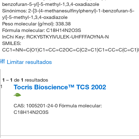
benzofuran-5-yl]-5-methyl-1,3,4-oxadiazole
Sinónimos:
2-[3-(4-methanesulfinylphenyl)-1-benzofuran-5-
yl]-5-methyl-1,3,4-oxadiazole
Peso molecular (g/mol):
338.38
Fórmula molecular:
C18H14N2O3S
InChi Key:
RCKYSTKYIVULEK-UHFFFAOYNA-N
SMILES:
CC1=NN=C(O1)C1=CC=C2OC=C(C2=C1)C1=CC=C(C=C1)S
Limitar resultados
1
–
1
de
1
resultados
Tocris Bioscience™ TCS 2002
1
CAS: 1005201-24-0 Fórmula molecular:
C18H14N2O3S