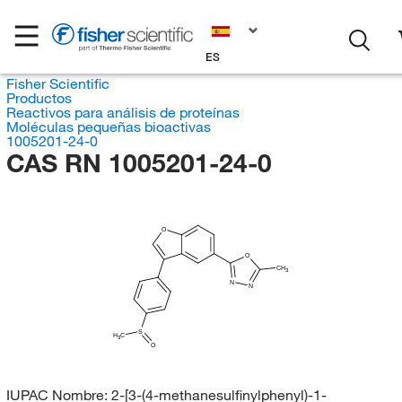
ES
Fisher Scientific
Productos
Reactivos para análisis de proteínas
Moléculas pequeñas bioactivas
1005201-24-0
CAS RN 1005201-24-0
O
O
CH
3
N
N
S
H
C
3
O
IUPAC Nombre:
2-[3-(4-methanesulfinylphenyl)-1-