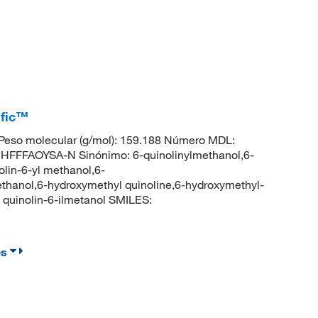
ific™
eso molecular (g/mol): 159.188 Número MDL:
FFFAOYSA-N Sinónimo: 6-quinolinylmethanol,6-
lin-6-yl methanol,6-
thanol,6-hydroxymethyl quinoline,6-hydroxymethyl-
quinolin-6-ilmetanol SMILES:
es