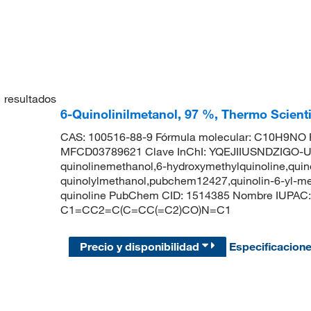
1
resultados
6-Quinolinilmetanol, 97 %, Thermo Scient
CAS: 100516-88-9 Fórmula molecular: C10H9NO P
MFCD03789621 Clave InChI: YQEJIIUSNDZIGO-UH
quinolinemethanol,6-hydroxymethylquinoline,quino
quinolylmethanol,pubchem12427,quinolin-6-yl-me
quinoline PubChem CID: 1514385 Nombre IUPAC: 
C1=CC2=C(C=CC(=C2)CO)N=C1
Precio y disponibilidad
Especificacion