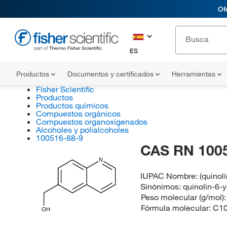
Of
ES
Productos
Documentos y certificados
Herramientas
Fisher Scientific
Productos
Productos químicos
Compuestos orgánicos
Compuestos organoxigenados
Alcoholes y polialcoholes
100516-88-9
CAS RN 100
N
IUPAC Nombre:
(quinol
Sinónimos:
quinolin-6-
Peso molecular (g/mol)
Fórmula molecular:
C1
OH