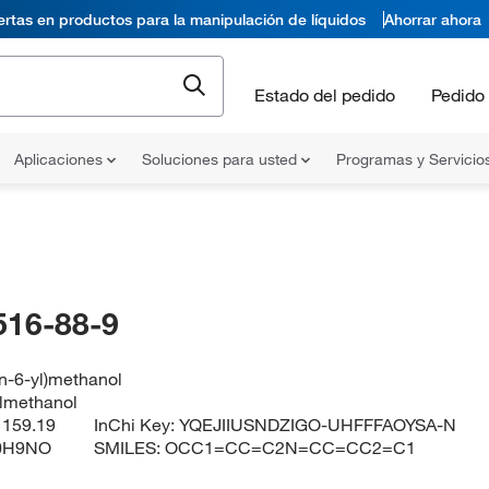
ertas en productos para la manipulación de líquidos
Ahorrar ahora
Estado del pedido
Pedido 
Aplicaciones
Soluciones para usted
Programas y Servicio
516-88-9
in-6-yl)methanol
ylmethanol
:
159.19
InChi Key:
YQEJIIUSNDZIGO-UHFFFAOYSA-N
0H9NO
SMILES:
OCC1=CC=C2N=CC=CC2=C1