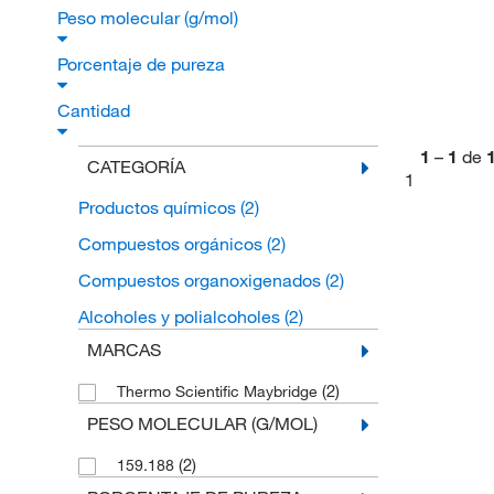
Peso molecular (g/mol)
Porcentaje de pureza
Cantidad
1
–
1
de
CATEGORÍA
1
Productos químicos
(2)
Compuestos orgánicos
(2)
Compuestos organoxigenados
(2)
Alcoholes y polialcoholes
(2)
MARCAS
(2)
Thermo Scientific Maybridge
PESO MOLECULAR (G/MOL)
(2)
159.188