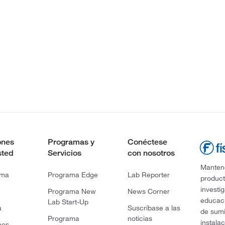
ones
Programas y
Conéctese
sted
Servicios
con nosotros
Mantene
rma
Programa Edge
Lab Reporter
product
investi
Programa New
News Corner
educaci
Lab Start-Up
a
Suscríbase a las
de sumi
Programa
noticias
instala
nes