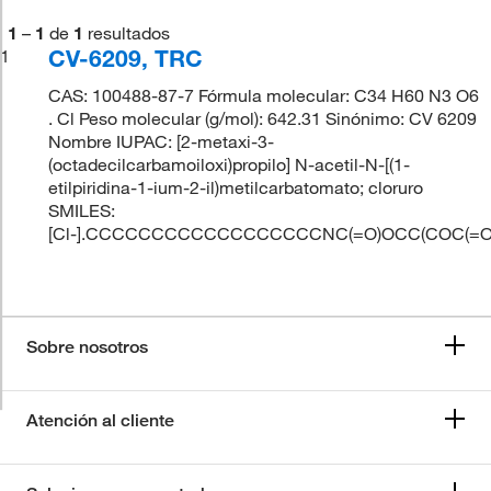
1
–
1
de
1
resultados
CV-6209, TRC
1
CAS: 100488-87-7 Fórmula molecular: C34 H60 N3 O6
. Cl Peso molecular (g/mol): 642.31 Sinónimo: CV 6209
Nombre IUPAC: [2-metaxi-3-
(octadecilcarbamoiloxi)propilo] N-acetil-N-[(1-
etilpiridina-1-ium-2-il)metilcarbatomato; cloruro
SMILES:
[Cl-].CCCCCCCCCCCCCCCCCCNC(=O)OCC(COC(=O)N
Sobre nosotros
Atención al cliente