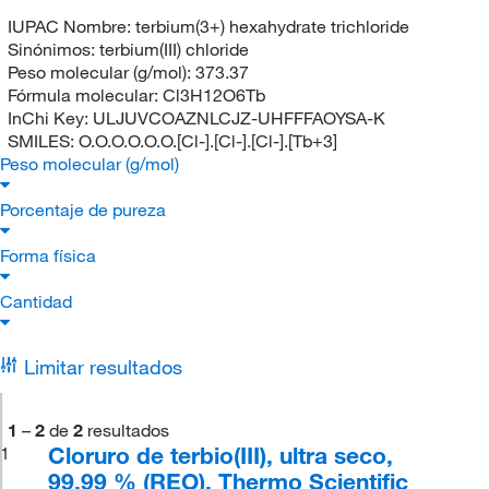
IUPAC Nombre:
terbium(3+) hexahydrate trichloride
Sinónimos:
terbium(III) chloride
Peso molecular (g/mol):
373.37
Fórmula molecular:
Cl3H12O6Tb
InChi Key:
ULJUVCOAZNLCJZ-UHFFFAOYSA-K
SMILES:
O.O.O.O.O.O.[Cl-].[Cl-].[Cl-].[Tb+3]
Peso molecular (g/mol)
Porcentaje de pureza
Forma física
Cantidad
Limitar resultados
1
–
2
de
2
resultados
Cloruro de terbio(III), ultra seco,
1
99,99 % (REO), Thermo Scientific