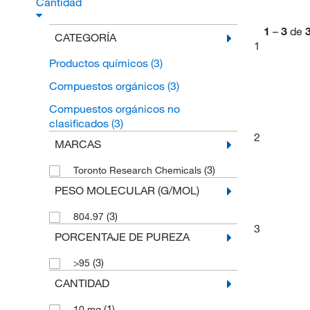
Cantidad
1
–
3
de
CATEGORÍA
1
Productos químicos
(3)
Compuestos orgánicos
(3)
Compuestos orgánicos no
clasificados
(3)
2
MARCAS
(3)
Toronto Research Chemicals
PESO MOLECULAR (G/MOL)
(3)
804.97
3
PORCENTAJE DE PUREZA
(3)
>95
CANTIDAD
(1)
10 mg