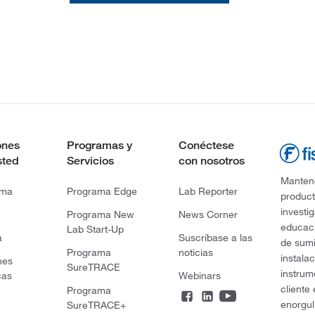
ones
Programas y
Conéctese
sted
Servicios
con nosotros
Mantene
rma
Programa Edge
Lab Reporter
product
investi
Programa New
News Corner
educaci
Lab Start-Up
a
Suscríbase a las
de sumi
Programa
noticias
instala
nes
SureTRACE
instrum
cas
Webinars
cliente
Programa
enorgul
SureTRACE+