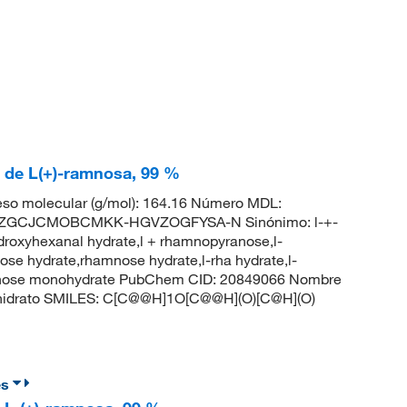
 de L(+)-ramnosa, 99 %
so molecular (g/mol): 164.16 Número MDL:
SHZGCJCMOBCMKK-HGVZOGFYSA-N Sinónimo: l-+-
droxyhexanal hydrate,l + rhamnopyranose,l-
e hydrate,rhamnose hydrate,l-rha hydrate,l-
amnose monohydrate PubChem CID: 20849066 Nombre
al;hidrato SMILES: C[C@@H]1O[C@@H](O)[C@H](O)
es