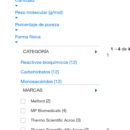
Cantidad
Peso molecular (g/mol)
Porcentaje de pureza
Forma física
1
–
4
de
CATEGORÍA
1
Reactivos bioquímicos
(12)
Carbohidratos
(12)
Monosacáridos
(12)
MARCAS
(2)
Melford
(4)
MP Biomedicals
(3)
Thermo Scientific Acros
(3)
2
Thermo Scientific Alfa Aesar