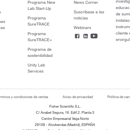
investi
Programa New
News Corner
educaci
Lab Start-Up
a
Suscríbase a las
de sumi
Programa
noticias
instala
nes
SureTRACE
instrum
cas
Webinars
cliente
Programa
enorgul
SureTRACE+
Programa de
sostenibilidad
Unity Lab
Services
rminos y condiciones de ventas
Aviso de privacidad
Política de ca
Fisher Scientific S.L.
C/ Anabel Segura, 16. Edif.2. Planta 3
Centro Empresarial Vega Norte
28108 - Alcobendas (Madrid), ESPAÑA