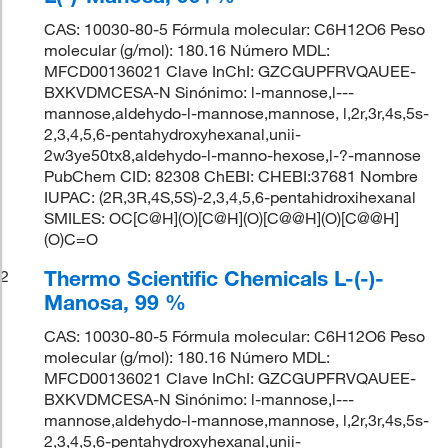
CAS: 10030-80-5 Fórmula molecular: C6H12O6 Peso
molecular (g/mol): 180.16 Número MDL:
MFCD00136021 Clave InChI: GZCGUPFRVQAUEE-
BXKVDMCESA-N Sinónimo: l-mannose,l---
mannose,aldehydo-l-mannose,mannose, l,2r,3r,4s,5s-
2,3,4,5,6-pentahydroxyhexanal,unii-
2w3ye50tx8,aldehydo-l-manno-hexose,l-?-mannose
PubChem CID: 82308 ChEBI: CHEBI:37681 Nombre
IUPAC: (2R,3R,4S,5S)-2,3,4,5,6-pentahidroxihexanal
SMILES: OC[C@H](O)[C@H](O)[C@@H](O)[C@@H]
(O)C=O
Thermo Scientific Chemicals L-(-)-
2
Manosa, 99 %
CAS: 10030-80-5 Fórmula molecular: C6H12O6 Peso
molecular (g/mol): 180.16 Número MDL:
MFCD00136021 Clave InChI: GZCGUPFRVQAUEE-
BXKVDMCESA-N Sinónimo: l-mannose,l---
mannose,aldehydo-l-mannose,mannose, l,2r,3r,4s,5s-
2,3,4,5,6-pentahydroxyhexanal,unii-