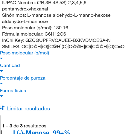
IUPAC Nombre:
(2R,3R,4S,5S)-2,3,4,5,6-
pentahydroxyhexanal
Sinónimos:
L-mannose aldehydo-L-manno-hexose
aldehydo-L-mannose
Peso molecular (g/mol):
180.16
Fórmula molecular:
C6H12O6
InChi Key:
GZCGUPFRVQAUEE-BXKVDMCESA-N
SMILES:
OC[C@H](O)[C@H](O)[C@@H](O)[C@@H](O)C=O
Peso molecular (g/mol)
Cantidad
Porcentaje de pureza
Forma física
Limitar resultados
1
–
3
de
3
resultados
L(-)-Manosa, 99+%
1