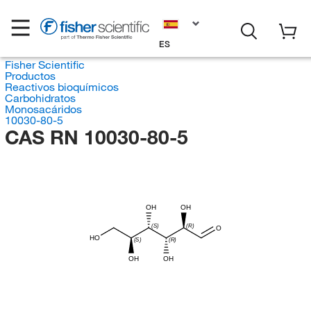
ES
Fisher Scientific
Productos
Reactivos bioquímicos
Carbohidratos
Monosacáridos
10030-80-5
CAS RN 10030-80-5
OH
OH
(S)
(R)
O
HO
(S)
(R)
OH
OH