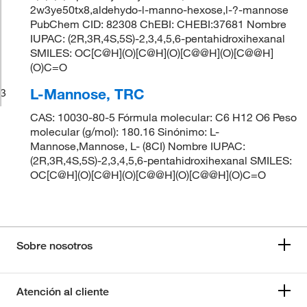
2w3ye50tx8,aldehydo-l-manno-hexose,l-?-mannose
PubChem CID: 82308 ChEBI: CHEBI:37681 Nombre
IUPAC: (2R,3R,4S,5S)-2,3,4,5,6-pentahidroxihexanal
SMILES: OC[C@H](O)[C@H](O)[C@@H](O)[C@@H]
(O)C=O
L-Mannose, TRC
3
CAS: 10030-80-5 Fórmula molecular: C6 H12 O6 Peso
molecular (g/mol): 180.16 Sinónimo: L-
Mannose,Mannose, L- (8CI) Nombre IUPAC:
(2R,3R,4S,5S)-2,3,4,5,6-pentahidroxihexanal SMILES:
OC[C@H](O)[C@H](O)[C@@H](O)[C@@H](O)C=O
Sobre nosotros
Atención al cliente