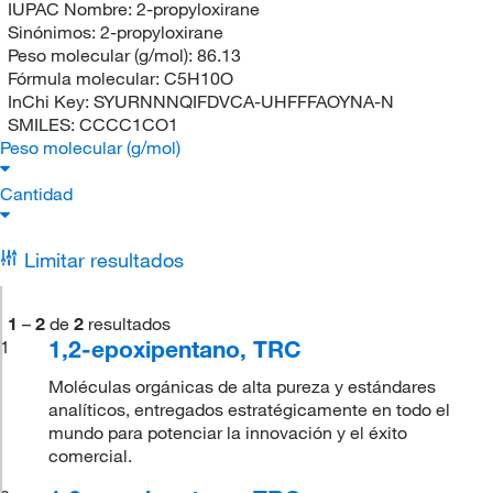
IUPAC Nombre:
2-propyloxirane
Sinónimos:
2-propyloxirane
Peso molecular (g/mol):
86.13
Fórmula molecular:
C5H10O
InChi Key:
SYURNNNQIFDVCA-UHFFFAOYNA-N
SMILES:
CCCC1CO1
Peso molecular (g/mol)
Cantidad
Limitar resultados
1
–
2
de
2
resultados
1,2-epoxipentano, TRC
1
Moléculas orgánicas de alta pureza y estándares
analíticos, entregados estratégicamente en todo el
mundo para potenciar la innovación y el éxito
comercial.