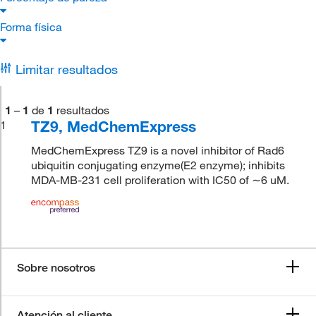
Forma física
Limitar resultados
1
–
1
de
1
resultados
TZ9, MedChemExpress
1
MedChemExpress TZ9 is a novel inhibitor of Rad6
ubiquitin conjugating enzyme(E2 enzyme); inhibits
MDA-MB-231 cell proliferation with IC50 of ∼6 uM.
Sobre nosotros
Atención al cliente