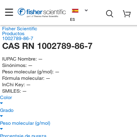
ES
Fisher Scientific
Productos
1002789-86-7
CAS RN 1002789-86-7
IUPAC Nombre:
—
Sinónimos:
—
Peso molecular (g/mol):
—
Fórmula molecular:
—
InChi Key:
—
SMILES:
—
Color
Grado
Peso molecular (g/mol)
Porcentaje de pureza