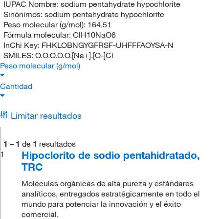
IUPAC Nombre:
sodium pentahydrate hypochlorite
Sinónimos:
sodium pentahydrate hypochlorite
Peso molecular (g/mol):
164.51
Fórmula molecular:
ClH10NaO6
InChi Key:
FHKLOBNGYGFRSF-UHFFFAOYSA-N
SMILES:
O.O.O.O.O.[Na+].[O-]Cl
Peso molecular (g/mol)
Cantidad
Limitar resultados
1
–
1
de
1
resultados
Hipoclorito de sodio pentahidratado,
1
TRC
Moléculas orgánicas de alta pureza y estándares
analíticos, entregados estratégicamente en todo el
mundo para potenciar la innovación y el éxito
comercial.