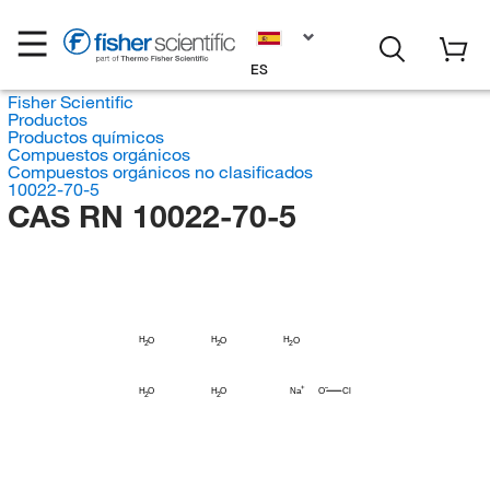
ES
Fisher Scientific
Productos
Productos químicos
Compuestos orgánicos
Compuestos orgánicos no clasificados
10022-70-5
CAS RN 10022-70-5
H
H
H
O
O
O
2
2
2
H
H
O
O
Na
O
Cl
2
2