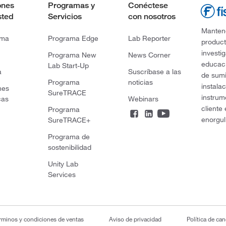
ones
Programas y
Conéctese
sted
Servicios
con nosotros
Mantene
rma
Programa Edge
Lab Reporter
product
investi
Programa New
News Corner
educaci
Lab Start-Up
a
Suscríbase a las
de sumi
Programa
noticias
instala
nes
SureTRACE
instrum
cas
Webinars
cliente
Programa
enorgul
SureTRACE+
Programa de
sostenibilidad
Unity Lab
Services
rminos y condiciones de ventas
Aviso de privacidad
Política de ca