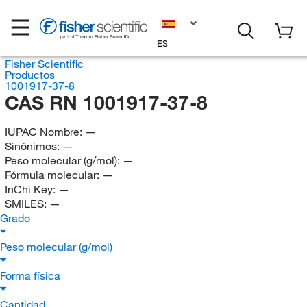
ES
Fisher Scientific
Productos
1001917-37-8
CAS RN 1001917-37-8
IUPAC Nombre:
—
Sinónimos:
—
Peso molecular (g/mol):
—
Fórmula molecular:
—
InChi Key:
—
SMILES:
—
Grado
Peso molecular (g/mol)
Forma física
Cantidad