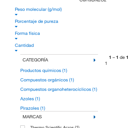
Peso molecular (g/mol)
Porcentaje de pureza
Forma física
Cantidad
1
–
1
de
CATEGORÍA
1
Productos químicos
(1)
Compuestos orgánicos
(1)
Compuestos organoheterocíclicos
(1)
Azoles
(1)
Pirazoles
(1)
MARCAS
(1)
Thermo Scientific Acros