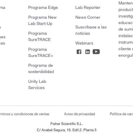
Mantene
rma
Programa Edge
Lab Reporter
product
investi
Programa New
News Corner
educaci
Lab Start-Up
a
Suscríbase a las
de sumi
Programa
noticias
instala
nes
SureTRACE
instrum
cas
Webinars
cliente
Programa
enorgul
SureTRACE+
Programa de
sostenibilidad
Unity Lab
Services
rminos y condiciones de ventas
Aviso de privacidad
Política de ca
Fisher Scientific S.L.
C/ Anabel Segura, 16. Edif.2. Planta 3