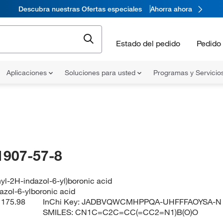
Descubra nuestras Ofertas especiales
Ahorra ahora
Estado del pedido
Pedido 
Aplicaciones
Soluciones para usted
Programas y Servicio
1907-57-8
yl-2H-indazol-6-yl)boronic acid
azol-6-ylboronic acid
:
175.98
InChi Key:
JADBVQWCMHPPQA-UHFFFAOYSA-N
SMILES:
CN1C=C2C=CC(=CC2=N1)B(O)O