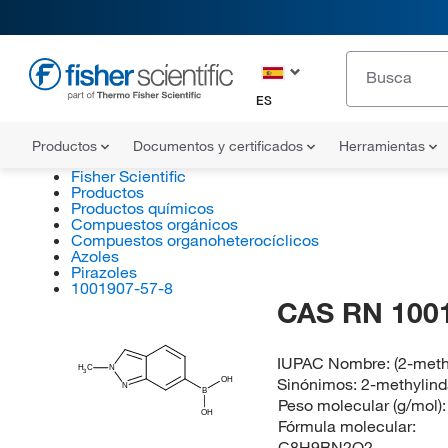
ES
Productos
Documentos y certificados
Herramientas
Fisher Scientific
Productos
Productos químicos
Compuestos orgánicos
Compuestos organoheterocíclicos
Azoles
Pirazoles
1001907-57-8
CAS RN 100
IUPAC Nombre:
(2-meth
H
C
N
3
Sinónimos:
2-methylind
OH
N
B
Peso molecular (g/mol)
OH
Fórmula molecular:
C8H9BN2O2