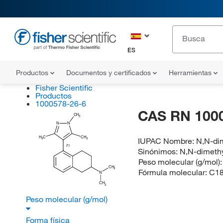
ES
Productos
Documentos y certificados
Herramientas
Fisher Scientific
Productos
1000578-26-6
CAS RN 100
CH
3
N
N
H
C
CH
IUPAC Nombre:
N,N-dim
3
3
(?)
Sinónimos:
N,N-dimethy
Peso molecular (g/mol)
CH
3
Fórmula molecular:
C1
N
CH
3
Peso molecular (g/mol)
Forma física