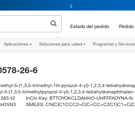
Estado del pedido
Pedido 
Aplicaciones
Soluciones para usted
Programas y Servicio
0578-26-6
ethyl-5-(1,3,5-trimethyl-1H-pyrazol-4-yl)-1,2,3,4-tetrahydron
l-5-(1,3,5-trimethylpyrazol-4-yl)-1,2,3,4-tetrahydronaphthale
:
283.42
InChi Key:
BTTOYOKCLDAHHO-UHFFFAOYNA-N
8H25N3
SMILES:
CN(C)C1CCC2=C(C=CC=C2C1)C1=C(C