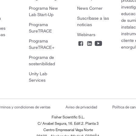
product
investi
Programa New
News Corner
educaci
Lab Start-Up
a
Suscríbase a las
de sumi
Programa
noticias
instala
nes
SureTRACE
instrum
cas
Webinars
cliente
Programa
enorgul
SureTRACE+
Programa de
sostenibilidad
Unity Lab
Services
rminos y condiciones de ventas
Aviso de privacidad
Política de ca
Fisher Scientific S.L.
C/ Anabel Segura, 16. Edif.2. Planta 3
Centro Empresarial Vega Norte
28108 - Alcobendas (Madrid), ESPAÑA