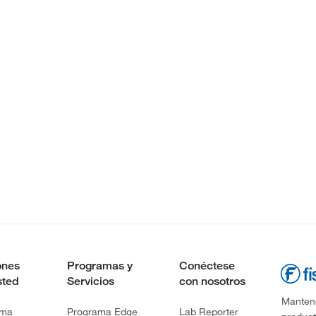
ones
Programas y
Conéctese
sted
Servicios
con nosotros
Mantene
rma
Programa Edge
Lab Reporter