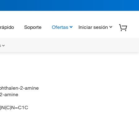
rápido
Soporte
Ofertas
Iniciar sesión
s
aphthalen-2-amine
n-2-amine
)N(C)N=C1C