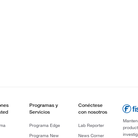
ones
Programas y
Conéctese
sted
Servicios
con nosotros
Mantene
rma
Programa Edge
Lab Reporter
product
investi
Programa New
News Corner