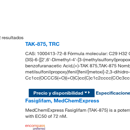
2
resultados
TAK-875, TRC
CAS: 1000413-72-8 Fórmula molecular: C29 H32 O
(3S)-6-[[2',6'-Dimethyl-4'-[3-(methylsulfonyl)propo
benzofuranacetic Acid,(+)-TAK 875,TAK-875 Nombre 
metilsulfonilpropoxy)fenil]fenil]metoxi]-2,3-dihid
Cc1cc(OCCCS(=O)(=O)C)cc(C)c1c2cccc(COc3cc
Precio y disponibilidad
Especificacion
Fasiglifam, MedChemExpress
MedChemExpress Fasiglifam (TAK-875) is a potent,
with EC50 of 72 nM.