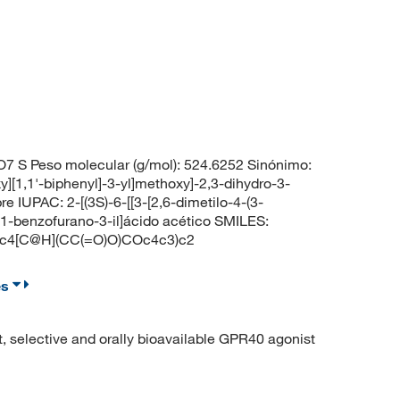
7 S Peso molecular (g/mol): 524.6252 Sinónimo:
xy][1,1'-biphenyl]-3-yl]methoxy]-2,3-dihydro-3-
IUPAC: 2-[(3S)-6-[[3-[2,6-dimetilo-4-(3-
ro-1-benzofurano-3-il]ácido acético SMILES:
c4[C@H](CC(=O)O)COc4c3)c2
es
 selective and orally bioavailable GPR40 agonist