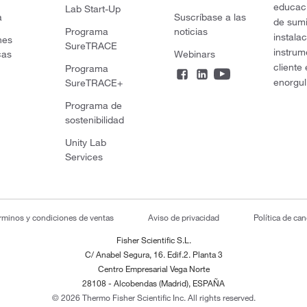
educaci
Lab Start-Up
a
Suscríbase a las
de sumi
Programa
noticias
instala
nes
SureTRACE
instrum
cas
Webinars
cliente
Programa
enorgul
SureTRACE+
Programa de
sostenibilidad
Unity Lab
Services
rminos y condiciones de ventas
Aviso de privacidad
Política de ca
Fisher Scientific S.L.
C/ Anabel Segura, 16. Edif.2. Planta 3
Centro Empresarial Vega Norte
28108 - Alcobendas (Madrid), ESPAÑA
© 2026 Thermo Fisher Scientific Inc. All rights reserved.