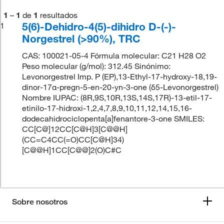
1
–
1
de
1
resultados
5(6)-Dehidro-4(5)-dihidro D-(-)-
1
Norgestrel (>90%), TRC
CAS: 100021-05-4 Fórmula molecular: C21 H28 O2
Peso molecular (g/mol): 312.45 Sinónimo:
Levonorgestrel Imp. P (EP),13-Ethyl-17-hydroxy-18,19-
dinor-17α-pregn-5-en-20-yn-3-one (δ5-Levonorgestrel)
Nombre IUPAC: (8R,9S,10R,13S,14S,17R)-13-etil-17-
etinilo-17-hidroxi-1,2,4,7,8,9,10,11,12,14,15,16-
dodecahidrociclopenta[a]fenantore-3-one SMILES:
CC[C@]12CC[C@H]3[C@@H]
(CC=C4CC(=O)CC[C@H]34)
[C@@H]1CC[C@@]2(O)C#C
Sobre nosotros