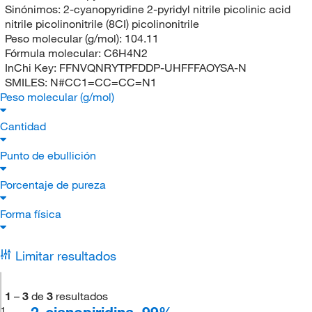
Sinónimos:
2-cyanopyridine 2-pyridyl nitrile picolinic acid
nitrile picolinonitrile (8CI) picolinonitrile
Peso molecular (g/mol):
104.11
Fórmula molecular:
C6H4N2
InChi Key:
FFNVQNRYTPFDDP-UHFFFAOYSA-N
SMILES:
N#CC1=CC=CC=N1
Peso molecular (g/mol)
Cantidad
Punto de ebullición
Porcentaje de pureza
Forma física
Limitar resultados
1
–
3
de
3
resultados
2-cianopiridina, 99%
1