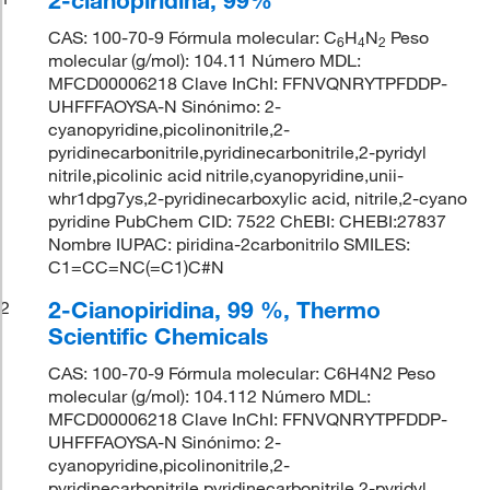
CAS: 100-70-9 Fórmula molecular: C
H
N
Peso
6
4
2
molecular (g/mol): 104.11 Número MDL:
MFCD00006218 Clave InChI: FFNVQNRYTPFDDP-
UHFFFAOYSA-N Sinónimo: 2-
cyanopyridine,picolinonitrile,2-
pyridinecarbonitrile,pyridinecarbonitrile,2-pyridyl
nitrile,picolinic acid nitrile,cyanopyridine,unii-
whr1dpg7ys,2-pyridinecarboxylic acid, nitrile,2-cyano
pyridine PubChem CID: 7522 ChEBI: CHEBI:27837
Nombre IUPAC: piridina-2carbonitrilo SMILES:
C1=CC=NC(=C1)C#N
2-Cianopiridina, 99 %, Thermo
2
Scientific Chemicals
CAS: 100-70-9 Fórmula molecular: C6H4N2 Peso
molecular (g/mol): 104.112 Número MDL:
MFCD00006218 Clave InChI: FFNVQNRYTPFDDP-
UHFFFAOYSA-N Sinónimo: 2-
cyanopyridine,picolinonitrile,2-
pyridinecarbonitrile,pyridinecarbonitrile,2-pyridyl