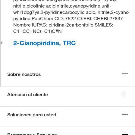
nitrile,picolinic acid nitrile,cyanopyridine,unii-
whr1dpg7ys,2-pyridinecarboxylic acid, nitrile,2-cyano
pyridine PubChem CID: 7522 ChEBI: CHEBI:27837
Nombre IUPAC: piridina-2carbonitrilo SMILES:
C1=CC=NC(=C1)C#N
2-Cianopiridina, TRC
3
Sobre nosotros
Atención al cliente
Soluciones para usted
Programas y Servicios