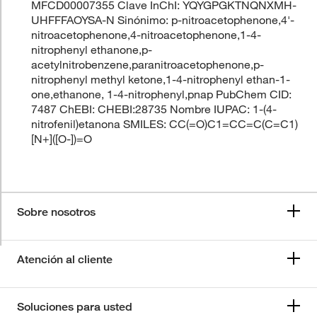
MFCD00007355 Clave InChI: YQYGPGKTNQNXMH-
UHFFFAOYSA-N Sinónimo: p-nitroacetophenone,4'-
nitroacetophenone,4-nitroacetophenone,1-4-
nitrophenyl ethanone,p-
acetylnitrobenzene,paranitroacetophenone,p-
nitrophenyl methyl ketone,1-4-nitrophenyl ethan-1-
one,ethanone, 1-4-nitrophenyl,pnap PubChem CID:
7487 ChEBI: CHEBI:28735 Nombre IUPAC: 1-(4-
nitrofenil)etanona SMILES: CC(=O)C1=CC=C(C=C1)
[N+]([O-])=O
Sobre nosotros
Atención al cliente
Soluciones para usted