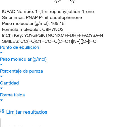
O
O
IUPAC Nombre:
1-(4-nitrophenyl)ethan-1-one
Sinónimos:
PNAP P-nitroacetophenone
Peso molecular (g/mol):
165.15
Fórmula molecular:
C8H7NO3
InChi Key:
YQYGPGKTNQNXMH-UHFFFAOYSA-N
SMILES:
CC(=O)C1=CC=C(C=C1)[N+]([O-])=O
Punto de ebullición
Peso molecular (g/mol)
Porcentaje de pureza
Cantidad
Forma física
Limitar resultados