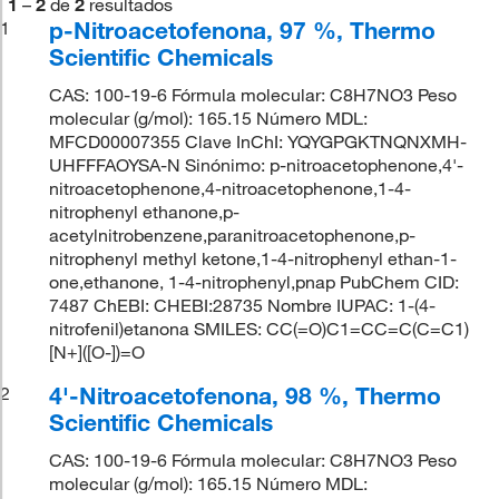
1
–
2
de
2
resultados
p-Nitroacetofenona, 97 %, Thermo
1
Scientific Chemicals
CAS: 100-19-6 Fórmula molecular: C8H7NO3 Peso
molecular (g/mol): 165.15 Número MDL:
MFCD00007355 Clave InChI: YQYGPGKTNQNXMH-
UHFFFAOYSA-N Sinónimo: p-nitroacetophenone,4'-
nitroacetophenone,4-nitroacetophenone,1-4-
nitrophenyl ethanone,p-
acetylnitrobenzene,paranitroacetophenone,p-
nitrophenyl methyl ketone,1-4-nitrophenyl ethan-1-
one,ethanone, 1-4-nitrophenyl,pnap PubChem CID:
7487 ChEBI: CHEBI:28735 Nombre IUPAC: 1-(4-
nitrofenil)etanona SMILES: CC(=O)C1=CC=C(C=C1)
[N+]([O-])=O
4'-Nitroacetofenona, 98 %, Thermo
2
Scientific Chemicals
CAS: 100-19-6 Fórmula molecular: C8H7NO3 Peso
molecular (g/mol): 165.15 Número MDL: