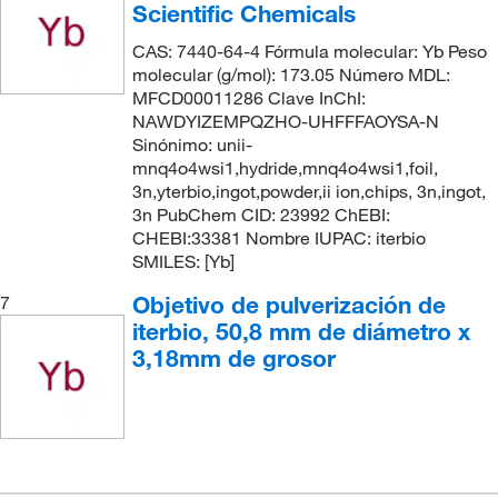
Scientific Chemicals
CAS: 7440-64-4 Fórmula molecular: Yb Peso
molecular (g/mol): 173.05 Número MDL:
MFCD00011286 Clave InChI:
NAWDYIZEMPQZHO-UHFFFAOYSA-N
Sinónimo: unii-
mnq4o4wsi1,hydride,mnq4o4wsi1,foil,
3n,yterbio,ingot,powder,ii ion,chips, 3n,ingot,
3n PubChem CID: 23992 ChEBI:
CHEBI:33381 Nombre IUPAC: iterbio
SMILES: [Yb]
Objetivo de pulverización de
7
iterbio, 50,8 mm de diámetro x
3,18mm de grosor