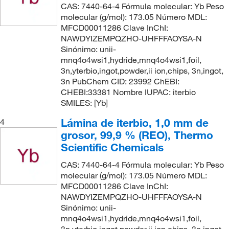
CAS: 7440-64-4 Fórmula molecular: Yb Peso
molecular (g/mol): 173.05 Número MDL:
MFCD00011286 Clave InChI:
NAWDYIZEMPQZHO-UHFFFAOYSA-N
Sinónimo: unii-
mnq4o4wsi1,hydride,mnq4o4wsi1,foil,
3n,yterbio,ingot,powder,ii ion,chips, 3n,ingot,
3n PubChem CID: 23992 ChEBI:
CHEBI:33381 Nombre IUPAC: iterbio
SMILES: [Yb]
Lámina de iterbio, 1,0 mm de
4
grosor, 99,9 % (REO), Thermo
Scientific Chemicals
CAS: 7440-64-4 Fórmula molecular: Yb Peso
molecular (g/mol): 173.05 Número MDL:
MFCD00011286 Clave InChI:
NAWDYIZEMPQZHO-UHFFFAOYSA-N
Sinónimo: unii-
mnq4o4wsi1,hydride,mnq4o4wsi1,foil,