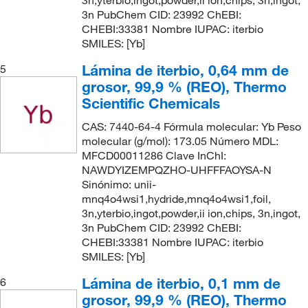
3n,yterbio,ingot,powder,ii ion,chips, 3n,ingot,
3n PubChem CID: 23992 ChEBI:
CHEBI:33381 Nombre IUPAC: iterbio
SMILES: [Yb]
Lámina de iterbio, 0,64 mm de
5
grosor, 99,9 % (REO), Thermo
Scientific Chemicals
CAS: 7440-64-4 Fórmula molecular: Yb Peso
molecular (g/mol): 173.05 Número MDL:
MFCD00011286 Clave InChI:
NAWDYIZEMPQZHO-UHFFFAOYSA-N
Sinónimo: unii-
mnq4o4wsi1,hydride,mnq4o4wsi1,foil,
3n,yterbio,ingot,powder,ii ion,chips, 3n,ingot,
3n PubChem CID: 23992 ChEBI:
CHEBI:33381 Nombre IUPAC: iterbio
SMILES: [Yb]
Lámina de iterbio, 0,1 mm de
6
grosor, 99,9 % (REO), Thermo