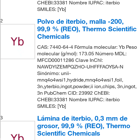
CHEBI:33381 Nombre IUPAC: iterbio
SMILES: [Yb]
Polvo de iterbio, malla -200,
2
99,9 % (REO), Thermo Scientific
Chemicals
CAS: 7440-64-4 Fórmula molecular: Yb Peso
molecular (g/mol): 173.05 Número MDL:
MFCD00011286 Clave InChI:
NAWDYIZEMPQZHO-UHFFFAOYSA-N
Sinónimo: unii-
mnq4o4wsi1,hydride,mnq4o4wsi1,foil,
3n,yterbio,ingot,powder,ii ion,chips, 3n,ingot,
3n PubChem CID: 23992 ChEBI:
CHEBI:33381 Nombre IUPAC: iterbio
SMILES: [Yb]
Lámina de iterbio, 0,3 mm de
3
grosor, 99,9 % (REO), Thermo
Scientific Chemicals