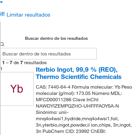
Limitar resultados
Buscar dentro de los resultados
1
–
7
de
7
resultados
Iterbio Ingot, 99,9 % (REO),
1
Thermo Scientific Chemicals
CAS: 7440-64-4 Fórmula molecular: Yb Peso
molecular (g/mol): 173.05 Número MDL:
MFCD00011286 Clave InChI:
NAWDYIZEMPQZHO-UHFFFAOYSA-N
Sinónimo: unii-
mnq4o4wsi1,hydride,mnq4o4wsi1,foil,
3n,yterbio,ingot,powder,ii ion,chips, 3n,ingot,
3n PubChem CID: 23992 ChEBI: