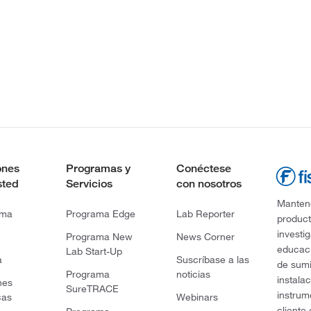
ones
Programas y
Conéctese
sted
Servicios
con nosotros
Mantene
rma
Programa Edge
Lab Reporter
product
investi
Programa New
News Corner
educaci
Lab Start-Up
a
Suscríbase a las
de sumi
Programa
noticias
instala
nes
SureTRACE
instrum
cas
Webinars
cliente