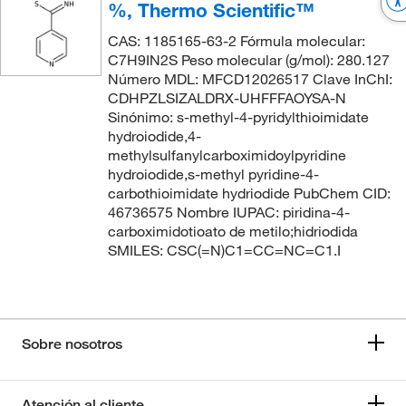
%, Thermo Scientific™
CAS: 1185165-63-2 Fórmula molecular:
C7H9IN2S Peso molecular (g/mol): 280.127
Número MDL: MFCD12026517 Clave InChI:
CDHPZLSIZALDRX-UHFFFAOYSA-N
Sinónimo: s-methyl-4-pyridylthioimidate
hydroiodide,4-
methylsulfanylcarboximidoylpyridine
hydroiodide,s-methyl pyridine-4-
carbothioimidate hydriodide PubChem CID:
46736575 Nombre IUPAC: piridina-4-
carboximidotioato de metilo;hidriodida
SMILES: CSC(=N)C1=CC=NC=C1.I
Sobre nosotros
Atención al cliente