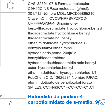
CAS: 32894-07-8 Fórmula molecular:
C9H12ClNS Peso molecular (g/mol):
201.712 Número MDL: MFCD05865210
Clave InChI: OVQWHRFBVPDPCD-
UHFFFAOYSA-N Sinónimo: s-
benzylthioacetimidate, hydrochloride,benzyl
thioacetimidate hydrochloride,benzyl
thioacetimidate hcl,benzyl
ethanimidothioate hydrochloride,1-
benzylsulfanyl ethanimine
hydrochloride,acmc-20ajr8,s-
benzylthioacetimidate
hydrochloride,thioacetimidic acid benzyl
ester; hydrochloride,benzyl
ethanimidothioate-hydrogen chloride 1/1
PubChem CID: 12626231 Nombre IUPAC:
etanimidotioato de bencilo;clorhidrato
SMILES: CC(=N)SCC1=CC=CC=C1.Cl
Hidriodida de piridina-4-
2
carbotioimidato de s-metilo, 96