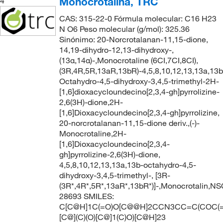
Monocrotalina, TRC
4
CAS: 315-22-0 Fórmula molecular: C16 H23
N O6 Peso molecular (g/mol): 325.36
Sinónimo: 20-Norcrotalanan-11,15-dione,
14,19-dihydro-12,13-dihydroxy-,
(13α,14α)-,Monocrotaline (6CI,7CI,8CI),
(3R,4R,5R,13aR,13bR)-4,5,8,10,12,13,13a,13b
Octahydro-4,5-dihydroxy-3,4,5-trimethyl-2H-
[1,6]dioxacycloundecino[2,3,4-gh]pyrrolizine-
2,6(3H)-dione,2H-
[1,6]Dioxacycloundecino[2,3,4-gh]pyrrolizine,
20-norcrotalanan-11,15-dione deriv.,(-)-
Monocrotaline,2H-
[1,6]Dioxacycloundecino[2,3,4-
gh]pyrrolizine-2,6(3H)-dione,
4,5,8,10,12,13,13a,13b-octahydro-4,5-
dihydroxy-3,4,5-trimethyl-, [3R-
(3R*,4R*,5R*,13aR*,13bR*)]-,Monocrotalin,N
28693 SMILES:
C[C@H]1C(=O)O[C@@H]2CCN3CC=C(COC(=
[C@](C)(O)[C@]1(C)O)[C@H]23