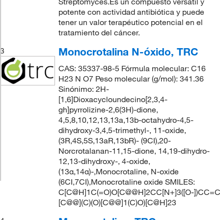
Streptomyces.Es un compuesto versátil y
potente con actividad antibiótica y puede
tener un valor terapéutico potencial en el
tratamiento del cáncer.
Monocrotalina N-óxido, TRC
3
CAS: 35337-98-5 Fórmula molecular: C16
H23 N O7 Peso molecular (g/mol): 341.36
Sinónimo: 2H-
[1,6]Dioxacycloundecino[2,3,4-
gh]pyrrolizine-2,6(3H)-dione,
4,5,8,10,12,13,13a,13b-octahydro-4,5-
dihydroxy-3,4,5-trimethyl-, 11-oxide,
(3R,4S,5S,13aR,13bR)- (9CI),20-
Norcrotalanan-11,15-dione, 14,19-dihydro-
12,13-dihydroxy-, 4-oxide,
(13α,14α)-,Monocrotaline, N-oxide
(6CI,7CI),Monocrotaline oxide SMILES:
C[C@H]1C(=O)O[C@@H]2CC[N+]3([O-])CC=C
[C@@](C)(O)[C@@]1(C)O)[C@H]23