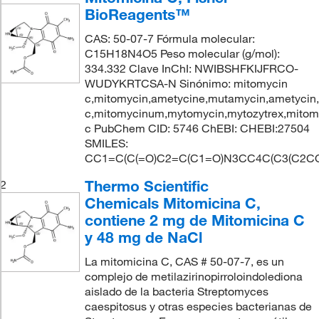
BioReagents™
CAS: 50-07-7 Fórmula molecular:
C15H18N4O5 Peso molecular (g/mol):
334.332 Clave InChI: NWIBSHFKIJFRCO-
WUDYKRTCSA-N Sinónimo: mitomycin
c,mitomycin,ametycine,mutamycin,ametycin,
c,mitomycinum,mytomycin,mytozytrex,mitom
c PubChem CID: 5746 ChEBI: CHEBI:27504
SMILES:
CC1=C(C(=O)C2=C(C1=O)N3CC4C(C3(C2CO
Thermo Scientific
2
Chemicals Mitomicina C,
contiene 2 mg de Mitomicina C
y 48 mg de NaCl
La mitomicina C, CAS # 50-07-7, es un
complejo de metilazirinopirroloindolediona
aislado de la bacteria Streptomyces
caespitosus y otras especies bacterianas de