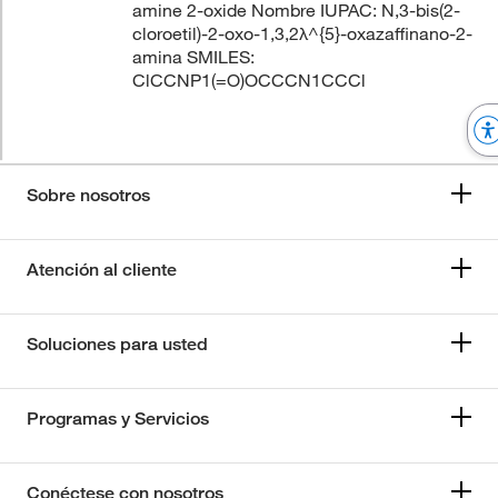
amine 2-oxide Nombre IUPAC: N,3-bis(2-
cloroetil)-2-oxo-1,3,2λ^{5}-oxazaffinano-2-
amina SMILES:
ClCCNP1(=O)OCCCN1CCCl
Sobre nosotros
Atención al cliente
Soluciones para usted
Programas y Servicios
Conéctese con nosotros