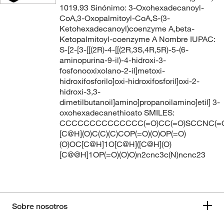
1019.93 Sinónimo: 3-Oxohexadecanoyl-
CoA,3-Oxopalmitoyl-CoA,S-(3-
Ketohexadecanoyl)coenzyme A,beta-
Ketopalmitoyl-coenzyme A Nombre IUPAC:
S-[2-[3-[[(2R)-4-[[(2R,3S,4R,5R)-5-(6-
aminopurina-9-il)-4-hidroxi-3-
fosfonooxixolano-2-il]metoxi-
hidroxifosforilo]oxi-hidroxifosforil]oxi-2-
hidroxi-3,3-
dimetilbutanoil]amino]propanoilamino]etil] 3-
oxohexadecanethioato SMILES:
CCCCCCCCCCCCCC(=O)CC(=O)SCCNC(=O
[C@H](O)C(C)(C)COP(=O)(O)OP(=O)
(O)OC[C@H]1O[C@H]([C@H](O)
[C@@H]1OP(=O)(O)O)n2cnc3c(N)ncnc23
Sobre nosotros