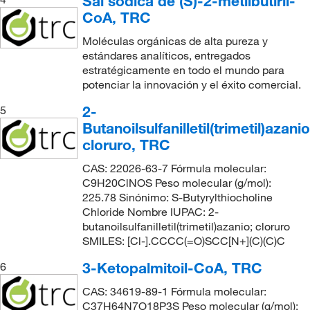
Sal sódica de (S)-2-metilbutiril-
CoA, TRC
Moléculas orgánicas de alta pureza y
estándares analíticos, entregados
estratégicamente en todo el mundo para
potenciar la innovación y el éxito comercial.
2-
5
Butanoilsulfanilletil(trimetil)azanio
cloruro, TRC
CAS: 22026-63-7 Fórmula molecular:
C9H20ClNOS Peso molecular (g/mol):
225.78 Sinónimo: S-Butyrylthiocholine
Chloride Nombre IUPAC: 2-
butanoilsulfanilletil(trimetil)azanio; cloruro
SMILES: [Cl-].CCCC(=O)SCC[N+](C)(C)C
3-Ketopalmitoil-CoA, TRC
6
CAS: 34619-89-1 Fórmula molecular:
C37H64N7O18P3S Peso molecular (g/mol):