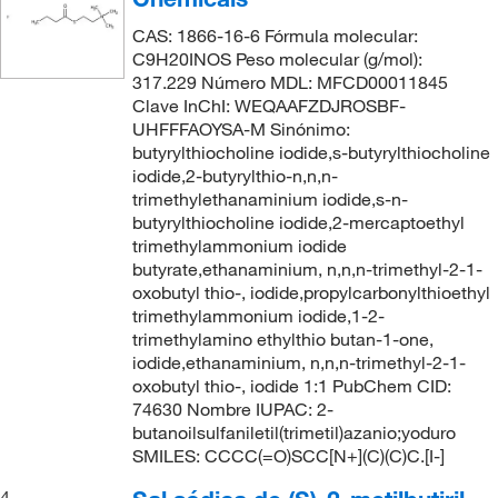
CAS: 1866-16-6 Fórmula molecular:
C9H20INOS Peso molecular (g/mol):
317.229 Número MDL: MFCD00011845
Clave InChI: WEQAAFZDJROSBF-
UHFFFAOYSA-M Sinónimo:
butyrylthiocholine iodide,s-butyrylthiocholine
iodide,2-butyrylthio-n,n,n-
trimethylethanaminium iodide,s-n-
butyrylthiocholine iodide,2-mercaptoethyl
trimethylammonium iodide
butyrate,ethanaminium, n,n,n-trimethyl-2-1-
oxobutyl thio-, iodide,propylcarbonylthioethyl
trimethylammonium iodide,1-2-
trimethylamino ethylthio butan-1-one,
iodide,ethanaminium, n,n,n-trimethyl-2-1-
oxobutyl thio-, iodide 1:1 PubChem CID:
74630 Nombre IUPAC: 2-
butanoilsulfaniletil(trimetil)azanio;yoduro
SMILES: CCCC(=O)SCC[N+](C)(C)C.[I-]
4