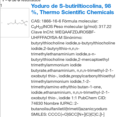
Yoduro de S-butiriltiocolina, 98
1
%, Thermo Scientific Chemicals
CAS: 1866-16-6 Fórmula molecular:
C
H
INOS Peso molecular (g/mol): 317.22
9
20
Clave InChI: WEQAAFZDJROSBF-
UHFFFAOYSA-M Sinónimo:
butyrylthiocholine iodide,s-butyrylthiocholine
iodide,2-butyrylthio-n,n,n-
trimethylethanaminium iodide,s-n-
butyrylthiocholine iodide,2-mercaptoethyl
trimethylammonium iodide
butyrate,ethanaminium, n,n,n-trimethyl-2-1-
oxobutyl thio-, iodide,propylcarbonylthioethyl
trimethylammonium iodide,1-2-
trimethylamino ethylthio butan-1-one,
iodide,ethanaminium, n,n,n-trimethyl-2-1-
oxobutyl thio-, iodide 1:1 PubChem CID:
74630 Nombre IUPAC: 2-
butanoilsulfaniletil(trimetil)azanio;yoduro
SMILES: CCCC(=O)SCC[N+](C)(C)C.[I-]