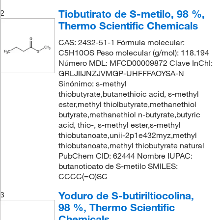
Tiobutirato de S-metilo, 98 %,
2
Thermo Scientific Chemicals
CAS: 2432-51-1 Fórmula molecular:
C5H10OS Peso molecular (g/mol): 118.194
Número MDL: MFCD00009872 Clave InChI:
GRLJIIJNZJVMGP-UHFFFAOYSA-N
Sinónimo: s-methyl
thiobutyrate,butanethioic acid, s-methyl
ester,methyl thiolbutyrate,methanethiol
butyrate,methanethiol n-butyrate,butyric
acid, thio-, s-methyl ester,s-methyl
thiobutanoate,unii-2p1e432myz,methyl
thiobutanoate,methyl thiobutyrate natural
PubChem CID: 62444 Nombre IUPAC:
butanotioato de S-metilo SMILES:
CCCC(=O)SC
Yoduro de S-butiriltiocolina,
3
98 %, Thermo Scientific
Chemicals