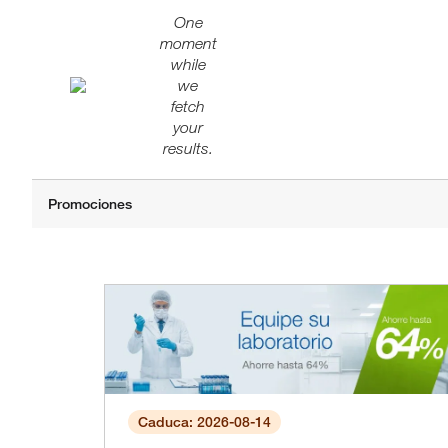
One
moment
while
we
fetch
your
results.
Caduca: 2026-08-14