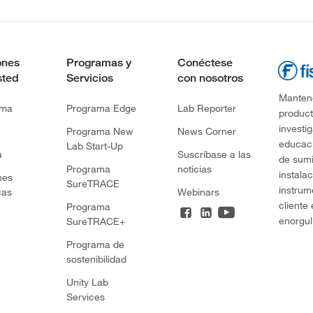
ones
Programas y
Conéctese
sted
Servicios
con nosotros
Mantene
rma
Programa Edge
Lab Reporter
product
investi
Programa New
News Corner
educaci
Lab Start-Up
a
Suscríbase a las
de sumi
Programa
noticias
instala
nes
SureTRACE
instrum
cas
Webinars
cliente
Programa
enorgul
SureTRACE+
Programa de
sostenibilidad
Unity Lab
Services