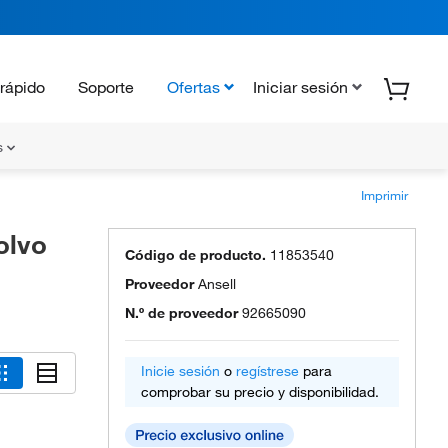
rápido
Soporte
Ofertas
Iniciar sesión
s
Imprimir
olvo
Código de producto.
11853540
Proveedor
Ansell
N.º de proveedor
92665090
Inicie sesión
o
regístrese
para
comprobar su precio y disponibilidad.