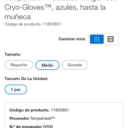
Cryo-Gloves™, azules, hasta la
muñeca
Código de producto.
11833801
Cambiar vista
Tamaño:
Pequeño
Grande
Medio
Tamaño De La Unidad:
1 par
Código de producto.
11833801
Proveedor
Tempshield™
N.º de proveedor
WRM