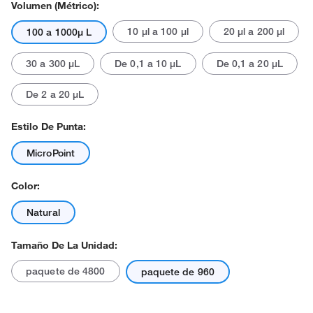
Volumen (métrico):
10 μl a 100 μl
20 μl a 200 μl
100 a 1000μ L
30 a 300 μL
De 0,1 a 10 μL
De 0,1 a 20 μL
De 2 a 20 μL
El producto real puede variar.
Estilo De Punta:
MicroPoint
Color:
Natural
Tamaño De La Unidad:
paquete de 4800
paquete de 960