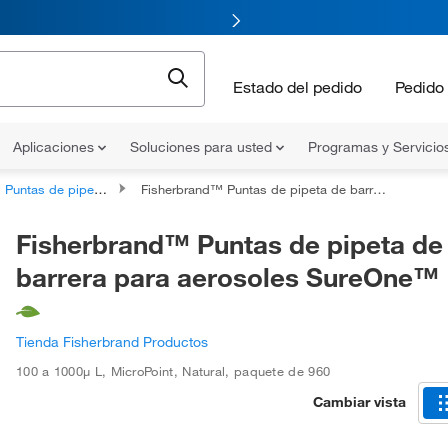
Estado del pedido
Pedido 
Aplicaciones
Soluciones para usted
Programas y Servicio
Puntas de pipeta universales
Fisherbrand™ Puntas de pipeta de barrera para aerosoles SureOne™
Fisherbrand™ Puntas de pipeta de
barrera para aerosoles SureOne™
Tienda Fisherbrand Productos
100 a 1000μ L
,
MicroPoint
,
Natural
,
paquete de 960
Cambiar vista