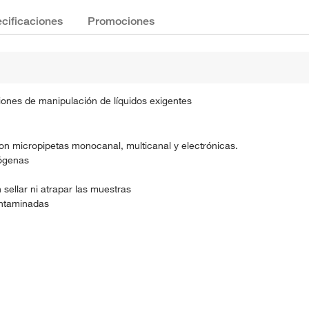
cificaciones
Promociones
iones de manipulación de líquidos exigentes
n micropipetas monocanal, multicanal y electrónicas.
rógenas
 sellar ni atrapar las muestras
ontaminadas