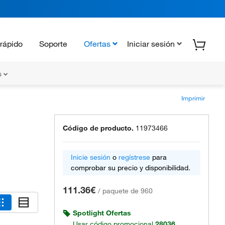
rápido
Soporte
Ofertas
Iniciar sesión
s
Imprimir
Código de producto.
11973466
Inicie sesión
o
regístrese
para
comprobar su precio y disponibilidad.
111.36€
/
paquete de 960
Spotlight Ofertas
Usar código promocional
28036