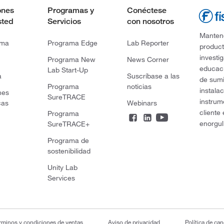
ones
Programas y
Conéctese
sted
Servicios
con nosotros
Mantene
rma
Programa Edge
Lab Reporter
product
investi
Programa New
News Corner
educaci
Lab Start-Up
a
Suscríbase a las
de sumi
Programa
noticias
instala
nes
SureTRACE
instrum
cas
Webinars
cliente
Programa
enorgul
SureTRACE+
Programa de
sostenibilidad
Unity Lab
Services
rminos y condiciones de ventas
Aviso de privacidad
Política de ca