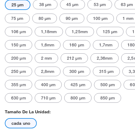
38 μm
45 μm
53 μm
63 μm
25 μm
75 μm
80 μm
90 μm
100 μm
1 mm
106 μm
1,18mm
1,25mm
125 μm
150 μm
1,6mm
160 μm
1,7mm
180
200 μm
2 mm
212 μm
2,36mm
2,
250 μm
2,8mm
300 μm
315 μm
3,
355 μm
400 μm
425 μm
500 μm
60
630 μm
710 μm
800 μm
850 μm
Tamaño De La Unidad:
cada uno