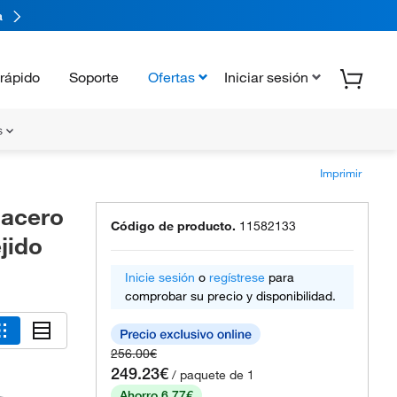
a
rápido
Soporte
Ofertas
Iniciar sesión
s
Imprimir
 acero
Código de producto.
11582133
jido
Inicie sesión
o
regístrese
para
comprobar su precio y disponibilidad.
256.00€
249.23€
/ paquete de 1
Ahorro 6.77€