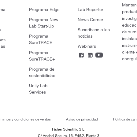
Mantene
rma
Programa Edge
Lab Reporter
product
investi
Programa New
News Corner
educaci
Lab Start-Up
a
Suscríbase a las
de sumi
Programa
noticias
instala
nes
SureTRACE
instrum
cas
Webinars
cliente
Programa
enorgul
SureTRACE+
Programa de
sostenibilidad
Unity Lab
Services
rminos y condiciones de ventas
Aviso de privacidad
Política de ca
Fisher Scientific S.L.
C/ Anabel Segura, 16. Edif.2. Planta 3