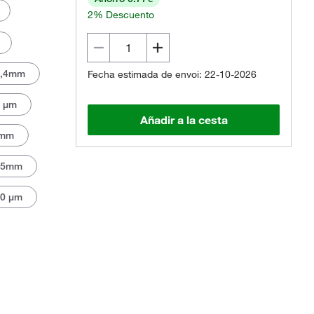
2% Descuento
1,4mm
Fecha estimada de envoi: 22-10-2026
 μm
Añadir a la cesta
5mm
35mm
0 μm