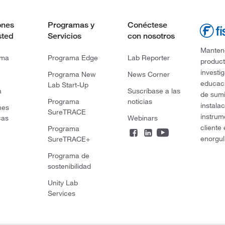
ones
Programas y
Conéctese
sted
Servicios
con nosotros
Mantene
rma
Programa Edge
Lab Reporter
product
investi
Programa New
News Corner
educaci
Lab Start-Up
a
Suscríbase a las
de sumi
Programa
noticias
instala
nes
SureTRACE
instrum
cas
Webinars
cliente
Programa
enorgul
SureTRACE+
Programa de
sostenibilidad
Unity Lab
Services