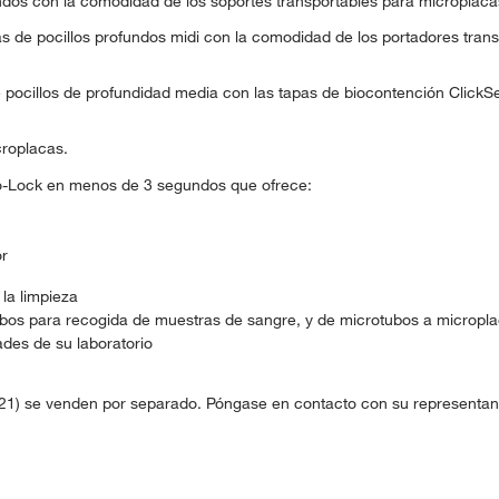
undos con la comodidad de los soportes transportables para microplaca
 de pocillos profundos midi con la comodidad de los portadores transpo
pocillos de profundidad media con las tapas de biocontención ClickSe
croplacas.
to-Lock en menos de 3 segundos que ofrece:
or
la limpieza
ubos para recogida de muestras de sangre, y de microtubos a micropla
ades de su laboratorio
5721) se venden por separado. Póngase en contacto con su representan