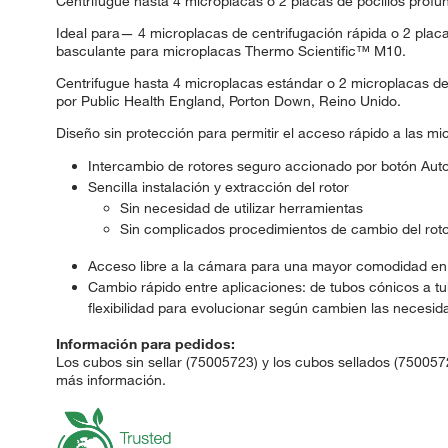
Centrifugue hasta 4 microplacas o 2 placas de pocillos prof
Ideal para— 4 microplacas de centrifugación rápida o 2 placas
basculante para microplacas Thermo Scientific™ M10.
Centrifugue hasta 4 microplacas estándar o 2 microplacas de 
por Public Health England, Porton Down, Reino Unido.
Diseño sin protección para permitir el acceso rápido a las mi
Intercambio de rotores seguro accionado por botón Au
Sencilla instalación y extracción del rotor
Sin necesidad de utilizar herramientas
Sin complicados procedimientos de cambio del rot
Acceso libre a la cámara para una mayor comodidad en 
Cambio rápido entre aplicaciones: de tubos cónicos a t
flexibilidad para evolucionar según cambien las necesid
Información para pedidos:
Los cubos sin sellar (75005723) y los cubos sellados (7500
más información.