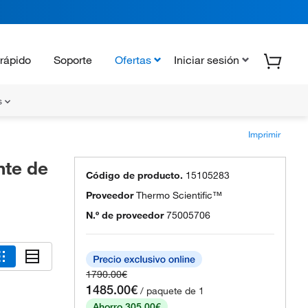
rápido
Soporte
Ofertas
Iniciar sesión
s
Imprimir
nte de
Código de producto.
15105283
Proveedor
Thermo Scientific™
N.º de proveedor
75005706
1790.00€
1485.00€
/ paquete de 1
Ahorro 305.00€