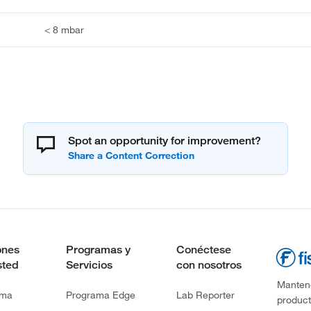
< 8 mbar
Spot an opportunity for improvement?
ones
Programas y
Conéctese
sted
Servicios
con nosotros
Mantene
rma
Programa Edge
Lab Reporter
product