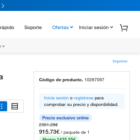
rápido
Soporte
Ofertas
Iniciar sesión
s
Imprimir
a
Código de producto.
10287097
Inicie sesión
o
regístrese
para
comprobar su precio y disponibilidad.
2351.28€
915.73€
/ paquete de 1
Ahorro 1435.55€