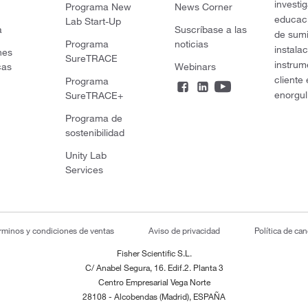
investi
Programa New
News Corner
educaci
Lab Start-Up
a
Suscríbase a las
de sumi
Programa
noticias
instala
nes
SureTRACE
instrum
cas
Webinars
cliente
Programa
enorgul
SureTRACE+
Programa de
sostenibilidad
Unity Lab
Services
rminos y condiciones de ventas
Aviso de privacidad
Política de ca
Fisher Scientific S.L.
C/ Anabel Segura, 16. Edif.2. Planta 3
Centro Empresarial Vega Norte
28108 - Alcobendas (Madrid), ESPAÑA