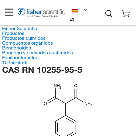
ES
Fisher Scientific
Productos
Productos químicos
Compuestos orgánicos
Bencenoides
Benceno y derivados sustituidos
Fenilacetamidas
10255-95-5
CAS RN 10255-95-5
NH
O
2
O
NH
2