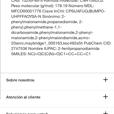
CAS: 10255-95-5 Fórmula molecular: C9H10N2O2
Peso molecular (g/mol): 178.19 Número MDL:
MFCD00051776 Clave InChI: CPSUAFUQJBJMPO-
UHFFFAOYSA-N Sinónimo: 2-
phenylmalonamide,propanediamide, 2-
phenyl,phenylmethane-1,1-
dicarboxamide,phenylmalonamide,2-phenyl-
malonamide,2-phenylmalondiamide,acmc-
20anni,maybridge1_000163,ksc492s5h PubChem CID:
2747536 Nombre IUPAC: 2-fenilpropanodiamida
SMILES: NC(=O)C(C(N)=O)C1=CC=CC=C1
Sobre nosotros
Atención al cliente