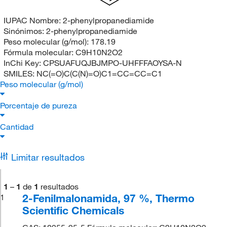
IUPAC Nombre:
2-phenylpropanediamide
Sinónimos:
2-phenylpropanediamide
Peso molecular (g/mol):
178.19
Fórmula molecular:
C9H10N2O2
InChi Key:
CPSUAFUQJBJMPO-UHFFFAOYSA-N
SMILES:
NC(=O)C(C(N)=O)C1=CC=CC=C1
Peso molecular (g/mol)
Porcentaje de pureza
Cantidad
Limitar resultados
1
–
1
de
1
resultados
2-Fenilmalonamida, 97 %, Thermo
1
Scientific Chemicals