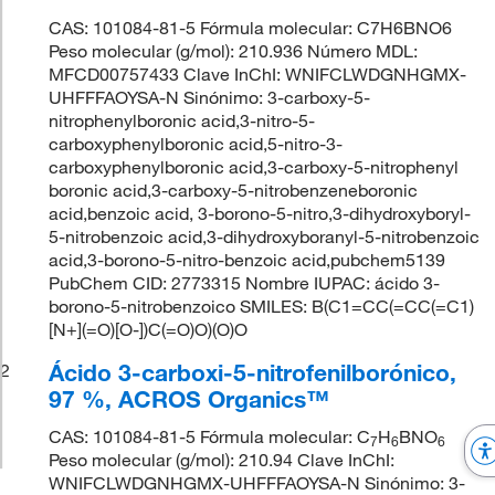
CAS: 101084-81-5 Fórmula molecular: C7H6BNO6
Peso molecular (g/mol): 210.936 Número MDL:
MFCD00757433 Clave InChI: WNIFCLWDGNHGMX-
UHFFFAOYSA-N Sinónimo: 3-carboxy-5-
nitrophenylboronic acid,3-nitro-5-
carboxyphenylboronic acid,5-nitro-3-
carboxyphenylboronic acid,3-carboxy-5-nitrophenyl
boronic acid,3-carboxy-5-nitrobenzeneboronic
acid,benzoic acid, 3-borono-5-nitro,3-dihydroxyboryl-
5-nitrobenzoic acid,3-dihydroxyboranyl-5-nitrobenzoic
acid,3-borono-5-nitro-benzoic acid,pubchem5139
PubChem CID: 2773315 Nombre IUPAC: ácido 3-
borono-5-nitrobenzoico SMILES: B(C1=CC(=CC(=C1)
[N+](=O)[O-])C(=O)O)(O)O
Ácido 3-carboxi-5-nitrofenilborónico,
2
97 %, ACROS Organics™
CAS: 101084-81-5 Fórmula molecular: C
H
BNO
7
6
6
Peso molecular (g/mol): 210.94 Clave InChI:
WNIFCLWDGNHGMX-UHFFFAOYSA-N Sinónimo: 3-