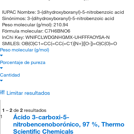
IUPAC Nombre:
3-(dihydroxyboranyl)-5-nitrobenzoic acid
Sinónimos:
3-(dihydroxyboranyl)-5-nitrobenzoic acid
Peso molecular (g/mol):
210.94
Fórmula molecular:
C7H6BNO6
InChi Key:
WNIFCLWDGNHGMX-UHFFFAOYSA-N
SMILES:
OB(O)C1=CC(=CC(=C1)[N+]([O-])=O)C(O)=O
Peso molecular (g/mol)
Porcentaje de pureza
Cantidad
Limitar resultados
1
–
2
de
2
resultados
Ácido 3-carboxi-5-
1
nitrobencenoborónico, 97 %, Thermo
Scientific Chemicals