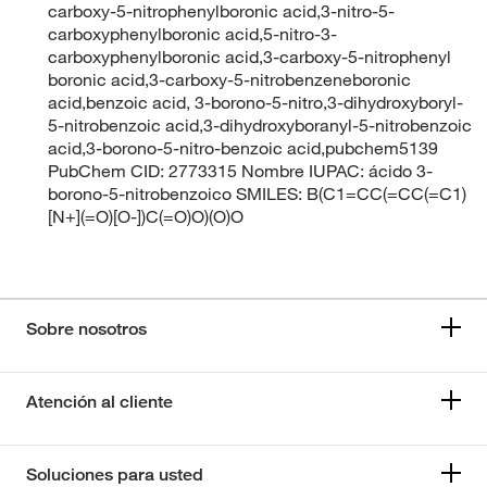
carboxy-5-nitrophenylboronic acid,3-nitro-5-
carboxyphenylboronic acid,5-nitro-3-
carboxyphenylboronic acid,3-carboxy-5-nitrophenyl
boronic acid,3-carboxy-5-nitrobenzeneboronic
acid,benzoic acid, 3-borono-5-nitro,3-dihydroxyboryl-
5-nitrobenzoic acid,3-dihydroxyboranyl-5-nitrobenzoic
acid,3-borono-5-nitro-benzoic acid,pubchem5139
PubChem CID: 2773315 Nombre IUPAC: ácido 3-
borono-5-nitrobenzoico SMILES: B(C1=CC(=CC(=C1)
[N+](=O)[O-])C(=O)O)(O)O
Sobre nosotros
Atención al cliente
Soluciones para usted