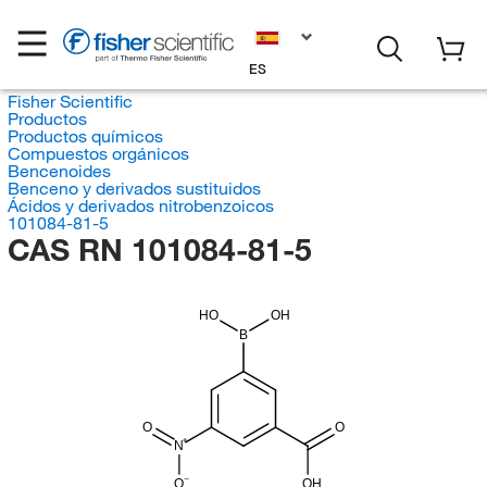
ES
Fisher Scientific
Productos
Productos químicos
Compuestos orgánicos
Bencenoides
Benceno y derivados sustituidos
Ácidos y derivados nitrobenzoicos
101084-81-5
CAS RN 101084-81-5
HO
OH
B
O
O
N
O
OH