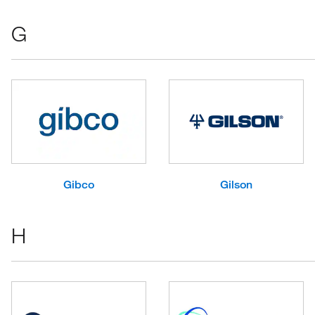
G
Gibco
Gilson
H