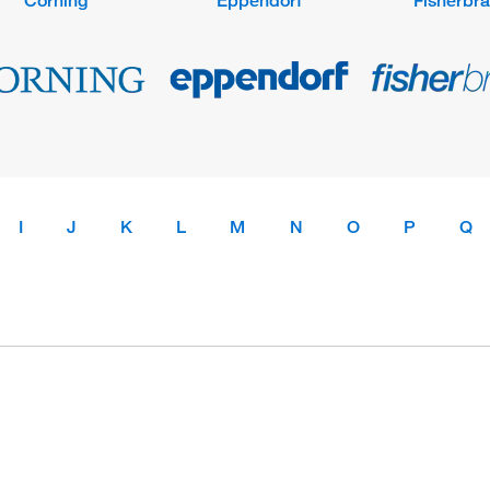
Corning
Eppendorf
Fisherbr
I
J
K
L
M
N
O
P
Q