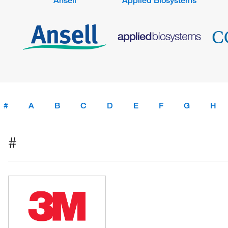
Ansell
Applied Biosystems
#
A
B
C
D
E
F
G
H
#