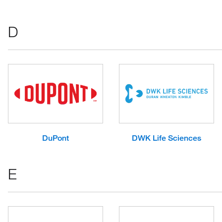
D
DuPont
DWK Life Sciences
E