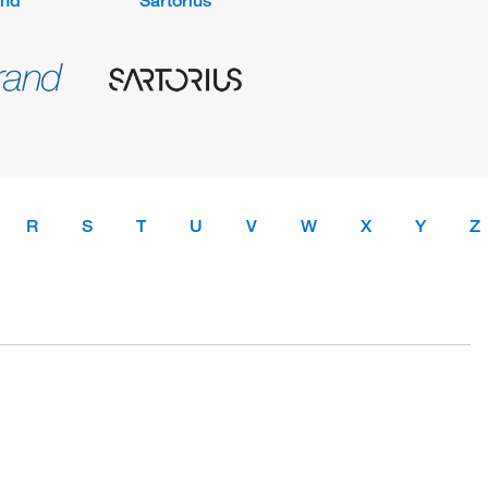
and
Sartorius
R
S
T
U
V
W
X
Y
Z