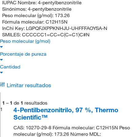
IUPAC Nombre:
4-pentylbenzonitrile
Sinónimos:
4-pentylbenzonitrile
Peso molecular (g/mol):
173.26
Fórmula molecular:
C12H15N
InChi Key:
LGPQFJXPPKNHJU-UHFFFAOYSA-N
SMILES:
CCCCCC1=CC=C(C=C1)C#N
Peso molecular (g/mol)
Porcentaje de pureza
Cantidad
Limitar resultados
1
–
1
de
1
resultados
4-Pentilbenzonitrilo, 97 %, Thermo
1
Scientific™
CAS: 10270-29-8 Fórmula molecular: C12H15N Peso
molecular (g/mol): 173.26 Número MDL: