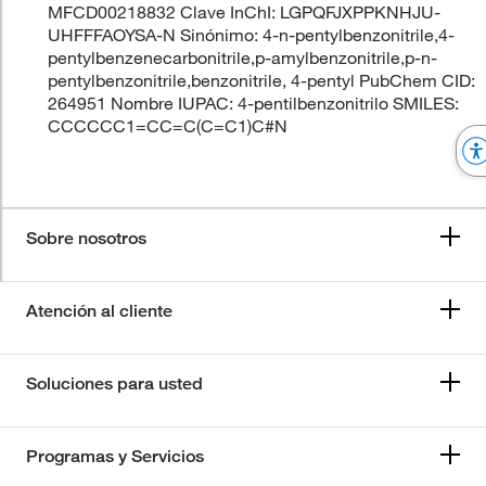
MFCD00218832 Clave InChI: LGPQFJXPPKNHJU-
UHFFFAOYSA-N Sinónimo: 4-n-pentylbenzonitrile,4-
pentylbenzenecarbonitrile,p-amylbenzonitrile,p-n-
pentylbenzonitrile,benzonitrile, 4-pentyl PubChem CID:
264951 Nombre IUPAC: 4-pentilbenzonitrilo SMILES:
CCCCCC1=CC=C(C=C1)C#N
Sobre nosotros
Atención al cliente
Soluciones para usted
Programas y Servicios