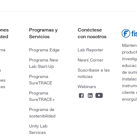
ones
Programas y
Conéctese
sted
Servicios
con nosotros
Mantene
rma
Programa Edge
Lab Reporter
product
investi
Programa New
News Corner
educaci
Lab Start-Up
a
Suscríbase a las
de sumi
Programa
noticias
instala
nes
SureTRACE
instrum
cas
Webinars
cliente
Programa
enorgul
SureTRACE+
Programa de
sostenibilidad
Unity Lab
Services