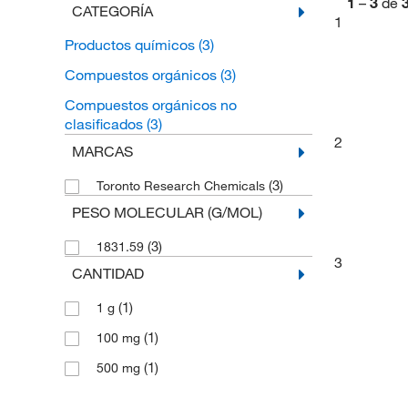
1
–
3
de
CATEGORÍA
1
Productos químicos
(3)
Compuestos orgánicos
(3)
Compuestos orgánicos no
clasificados
(3)
2
MARCAS
(3)
Toronto Research Chemicals
PESO MOLECULAR (G/MOL)
(3)
1831.59
3
CANTIDAD
(1)
1 g
(1)
100 mg
(1)
500 mg