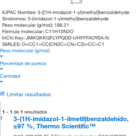
N
IUPAC Nombre:
3-[(1H-imidazol-1-yl)methyl]benzaldehyde
Sinónimos:
3-(imidazol-1-ylmethyl)benzaldehyde
Peso molecular (g/mol):
186.21
Fórmula molecular:
C11H10N2O
InChi Key:
JMKQKKQFLYPQDD-UHFFFAOYSA-N
SMILES:
O=CC1=CC(CN2C=CN=C2)=CC=C1
Peso molecular (g/mol)
Porcentaje de pureza
Cantidad
Limitar resultados
1
–
1
de
1
resultados
3-(1H-imidazol-1-ilmetil)benzaldehído,
1
≥97 %, Thermo Scientific™