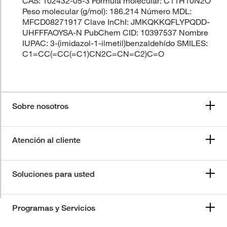
CAS: 102432-05-3 Fórmula molecular: C11H10N2O
Peso molecular (g/mol): 186.214 Número MDL:
MFCD08271917 Clave InChI: JMKQKKQFLYPQDD-
UHFFFAOYSA-N PubChem CID: 10397537 Nombre
IUPAC: 3-(imidazol-1-ilmetil)benzaldehído SMILES:
C1=CC(=CC(=C1)CN2C=CN=C2)C=O
Sobre nosotros
Atención al cliente
Soluciones para usted
Programas y Servicios