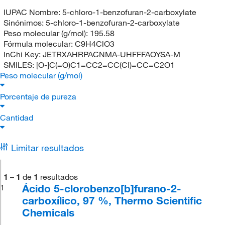
IUPAC Nombre:
5-chloro-1-benzofuran-2-carboxylate
Sinónimos:
5-chloro-1-benzofuran-2-carboxylate
Peso molecular (g/mol):
195.58
Fórmula molecular:
C9H4ClO3
InChi Key:
JETRXAHRPACNMA-UHFFFAOYSA-M
SMILES:
[O-]C(=O)C1=CC2=CC(Cl)=CC=C2O1
Peso molecular (g/mol)
Porcentaje de pureza
Cantidad
Limitar resultados
1
–
1
de
1
resultados
Ácido 5-clorobenzo[b]furano-2-
1
carboxílico, 97 %, Thermo Scientific
Chemicals