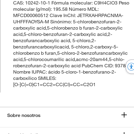
CAS: 10242-10-1 Fórmula molecular: C9H4ClO3 Peso
molecular (g/mol): 195.58 Número MDL:
MFCD00060512 Clave InChI: JETRXAHRPACNMA-
UHFFFAOYSA-M Sinónimo: 5-chlorobenzofuran-2-
carboxylic acid,5-chlorobenzo b furan-2-carboxylic
acid,5-chloro-benzofuran-2-carboxylic acid,2-
benzofurancarboxylic acid, 5-chloro,2-
benzofurancarboxylicacid, 5-chloro,2-carboxy-5-
chlorobenzo b furan,5-chloro-2-benzofurancarboxylic
acid,5-chlorocoumarilic acid,acmc-20am44,5-chlo-
robenzofuran-2-carboxylic acid PubChem CID: 937838
Nombre IUPAC: ácido 5-cloro-1-benzofurano-2-
carboxílico SMILES:
[O-]C(=O)C1=CC2=CC(Cl)=CC=C2O1
Sobre nosotros