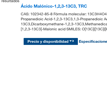
1
resultados
Ácido Malónico-1,2,3-13C3, TRC
CAS: 102342-85-8 Fórmula molecular: 13C3H4O4 P
Propanedioic Acid-1,2,3-13C3,1,3-Propanedioic A
13C3,Dicarboxymethane-1,2,3-13C3,Methanedicar
[1,2,3-13C3]-Malonic acid SMILES: O[13C]([13C]([
Precio y disponibilidad
Especificacion