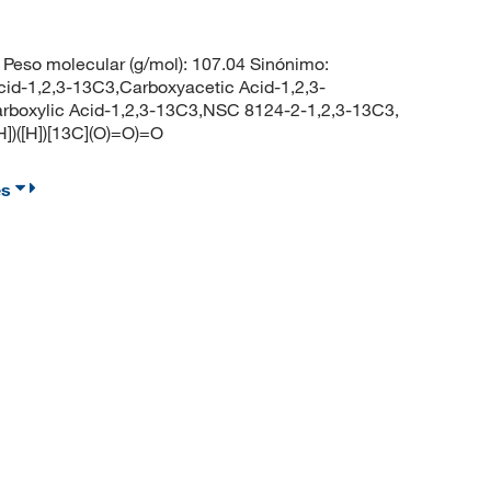
eso molecular (g/mol): 107.04 Sinónimo:
cid-1,2,3-13C3,Carboxyacetic Acid-1,2,3-
boxylic Acid-1,2,3-13C3,NSC 8124-2-1,2,3-13C3,
H])([H])[13C](O)=O)=O
es