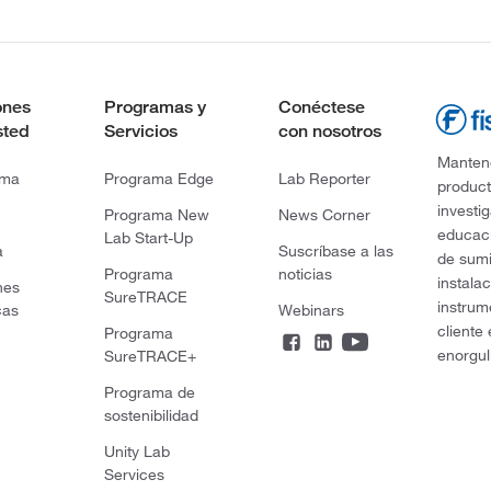
ones
Programas y
Conéctese
sted
Servicios
con nosotros
Mantene
rma
Programa Edge
Lab Reporter
product
investi
Programa New
News Corner
educaci
Lab Start-Up
a
Suscríbase a las
de sumi
Programa
noticias
instala
nes
SureTRACE
instrum
cas
Webinars
cliente
Programa
enorgul
SureTRACE+
Programa de
sostenibilidad
Unity Lab
Services