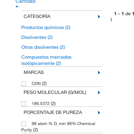
Cantidad
1
–
1
de
CATEGORÍA
1
Productos químicos
(2)
Disolventes
(2)
Otros disolventes
(2)
Compuestos marcados
isotópicamente
(2)
MARCAS
(2)
CDN
PESO MOLECULAR (G/MOL)
(2)
186.5372
PORCENTAJE DE PUREZA
98 atom % D, min 98% Chemical
(2)
Purity