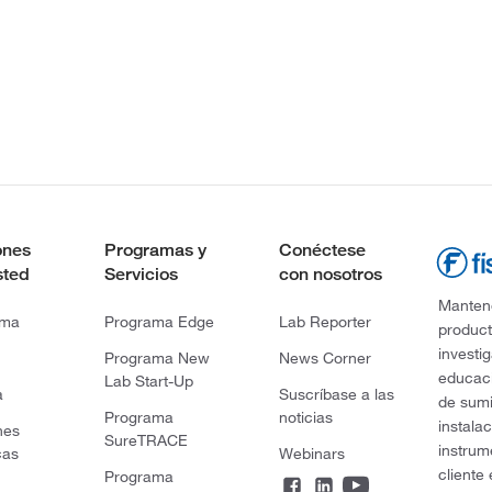
ones
Programas y
Conéctese
sted
Servicios
con nosotros
Mantene
rma
Programa Edge
Lab Reporter
product
investi
Programa New
News Corner
educaci
Lab Start-Up
a
Suscríbase a las
de sumi
Programa
noticias
instala
nes
SureTRACE
instrum
cas
Webinars
cliente
Programa