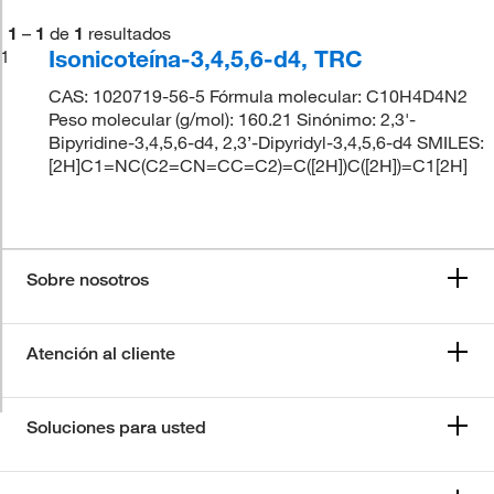
1
–
1
de
1
resultados
Isonicoteína-3,4,5,6-d4, TRC
1
CAS: 1020719-56-5 Fórmula molecular: C10H4D4N2
Peso molecular (g/mol): 160.21 Sinónimo: 2,3'-
Bipyridine-3,4,5,6-d4, 2,3’-Dipyridyl-3,4,5,6-d4 SMILES:
[2H]C1=NC(C2=CN=CC=C2)=C([2H])C([2H])=C1[2H]
Sobre nosotros
Atención al cliente
Soluciones para usted