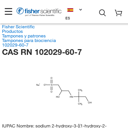
ES
Fisher Scientific
Productos
Tampones y patrones
Tampones para biociencia
102029-60-7
CAS RN 102029-60-7
O
Na
O
S
CH
3
O
HO
HN
OH
CH
3
IUPAC Nombre:
sodium 2-hydroxy-3-[(1-hydroxy-2-