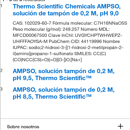
Thermo Scientific Chemicals AMPSO,
1
solución de tampón de 0,2 M, pH 9,0
CAS: 102029-60-7 Fórmula molecular: C7H16NNaO5S
Peso molecular (g/mol): 249.257 Número MDL:
MFCD00067500 Clave InChI: UVGYCHPTWHWEPZ-
UHFFFAOYSA-M PubChem CID: 44119996 Nombre
IUPAC: sodio;2-hidroxi-3-[(1-hidroxi-2-metilpropán-2-
il)amino]propano-1-sulfonato SMILES: CC(C)
(CO)NCC(CS(=O)(=O)[O-])O.[Na+]
AMPSO, solución tampón de 0,2 M,
2
pH 9,5, Thermo Scientific™
AMPSO, solución tampón de 0,2 M,
3
pH 8,5, Thermo Scientific™
Sobre nosotros