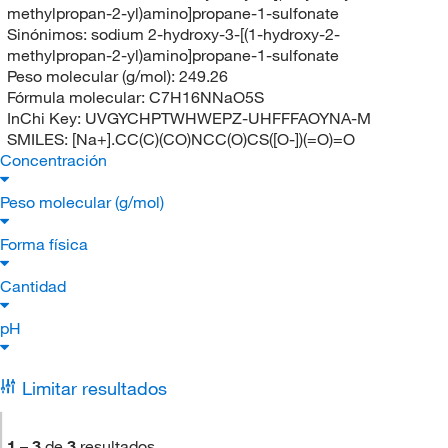
methylpropan-2-yl)amino]propane-1-sulfonate
Sinónimos:
sodium 2-hydroxy-3-[(1-hydroxy-2-
methylpropan-2-yl)amino]propane-1-sulfonate
Peso molecular (g/mol):
249.26
Fórmula molecular:
C7H16NNaO5S
InChi Key:
UVGYCHPTWHWEPZ-UHFFFAOYNA-M
SMILES:
[Na+].CC(C)(CO)NCC(O)CS([O-])(=O)=O
Concentración
Peso molecular (g/mol)
Forma física
Cantidad
pH
Limitar resultados
1
–
3
de
3
resultados