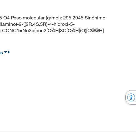
 O4 Peso molecular (g/mol): 295.2945 Sinónimo:
amino)-9-[(2R,4S,5R)-4-hidroxi-5-
MILES: CCNC1=Nc2c(ncn2[C@H]3C[C@H](O)[C@@H]
es