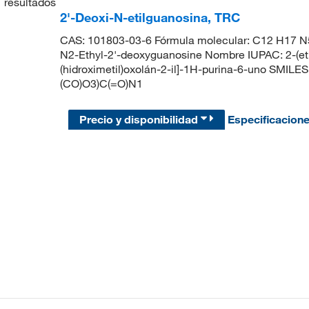
1
resultados
2'-Deoxi-N-etilguanosina, TRC
CAS: 101803-03-6 Fórmula molecular: C12 H17 N5
N2-Ethyl-2'-deoxyguanosine Nombre IUPAC: 2-(etil
(hidroximetil)oxolán-2-il]-1H-purina-6-uno S
(CO)O3)C(=O)N1
Precio y disponibilidad
Especificacion