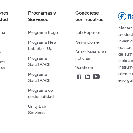
ones
Programas y
Conéctese
sted
Servicios
con nosotros
Mantene
rma
Programa Edge
Lab Reporter
product
investi
Programa New
News Corner
educaci
Lab Start-Up
a
Suscríbase a las
de sumi
Programa
noticias
instala
nes
SureTRACE
instrum
cas
Webinars
cliente
Programa
enorgul
SureTRACE+
Programa de
sostenibilidad
Unity Lab
Services