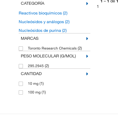
1
–
1
de
CATEGORÍA
1
Reactivos bioquímicos
(2)
Nucleósidos y análogos
(2)
Nucleósidos de purina
(2)
MARCAS
(2)
Toronto Research Chemicals
PESO MOLECULAR (G/MOL)
(2)
295.2945
CANTIDAD
(1)
10 mg
(1)
100 mg