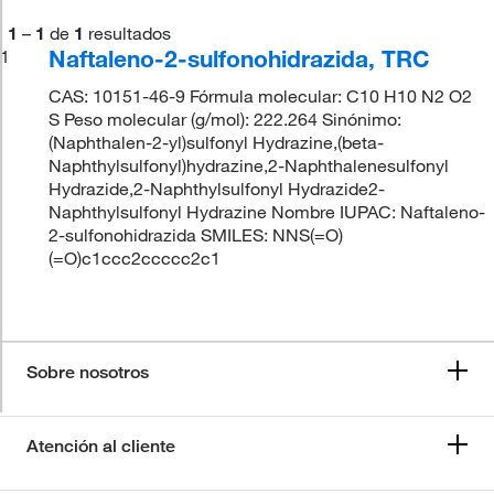
1
–
1
de
1
resultados
Naftaleno-2-sulfonohidrazida, TRC
1
CAS: 10151-46-9 Fórmula molecular: C10 H10 N2 O2
S Peso molecular (g/mol): 222.264 Sinónimo:
(Naphthalen-2-yl)sulfonyl Hydrazine,(beta-
Naphthylsulfonyl)hydrazine,2-Naphthalenesulfonyl
Hydrazide,2-Naphthylsulfonyl Hydrazide2-
Naphthylsulfonyl Hydrazine Nombre IUPAC: Naftaleno-
2-sulfonohidrazida SMILES: NNS(=O)
(=O)c1ccc2ccccc2c1
Sobre nosotros
Atención al cliente