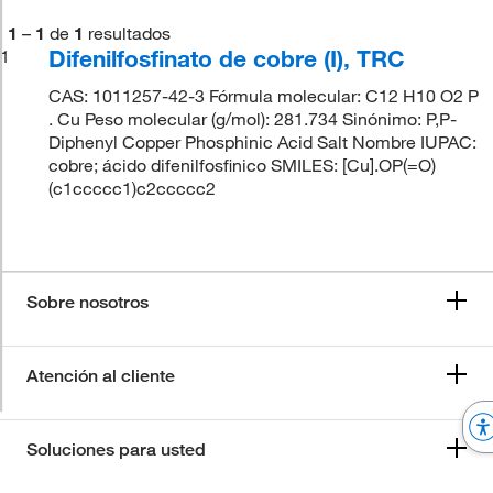
1
–
1
de
1
resultados
Difenilfosfinato de cobre (I), TRC
1
CAS: 1011257-42-3 Fórmula molecular: C12 H10 O2 P
. Cu Peso molecular (g/mol): 281.734 Sinónimo: P,P-
Diphenyl Copper Phosphinic Acid Salt Nombre IUPAC:
cobre; ácido difenilfosfinico SMILES: [Cu].OP(=O)
(c1ccccc1)c2ccccc2
Sobre nosotros
Atención al cliente
Soluciones para usted