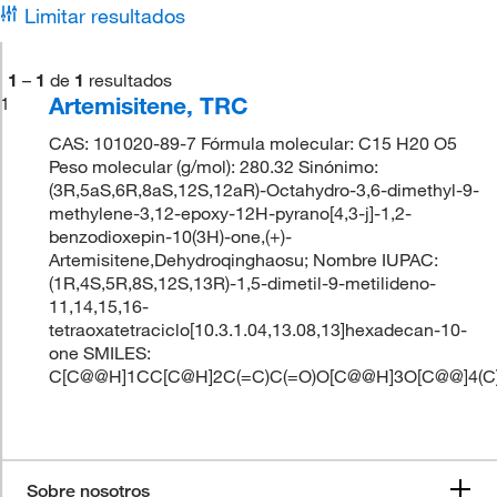
Limitar resultados
1
–
1
de
1
resultados
Artemisitene, TRC
1
CAS: 101020-89-7 Fórmula molecular: C15 H20 O5
Peso molecular (g/mol): 280.32 Sinónimo:
(3R,5aS,6R,8aS,12S,12aR)-Octahydro-3,6-dimethyl-9-
methylene-3,12-epoxy-12H-pyrano[4,3-j]-1,2-
benzodioxepin-10(3H)-one,(+)-
Artemisitene,Dehydroqinghaosu; Nombre IUPAC:
(1R,4S,5R,8S,12S,13R)-1,5-dimetil-9-metilideno-
11,14,15,16-
tetraoxatetraciclo[10.3.1.04,13.08,13]hexadecan-10-
one SMILES:
C[C@@H]1CC[C@H]2C(=C)C(=O)O[C@@H]3O[C@@]4(
Sobre nosotros