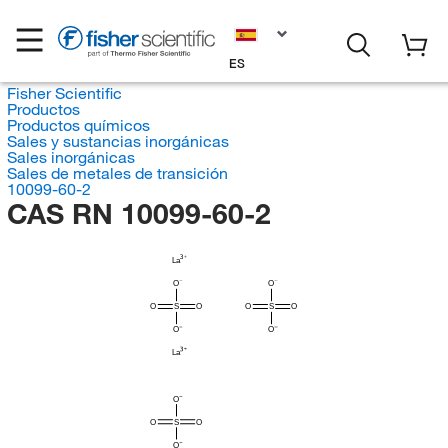
ES
Fisher Scientific
Productos
Productos químicos
Sales y sustancias inorgánicas
Sales inorgánicas
Sales de metales de transición
10099-60-2
CAS RN 10099-60-2
La
O
O
O
S
O
O
S
O
O
O
La
O
O
S
O
O