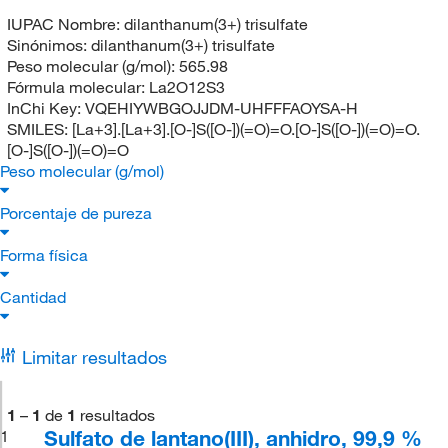
IUPAC Nombre:
dilanthanum(3+) trisulfate
Sinónimos:
dilanthanum(3+) trisulfate
Peso molecular (g/mol):
565.98
Fórmula molecular:
La2O12S3
InChi Key:
VQEHIYWBGOJJDM-UHFFFAOYSA-H
SMILES:
[La+3].[La+3].[O-]S([O-])(=O)=O.[O-]S([O-])(=O)=O.
[O-]S([O-])(=O)=O
Peso molecular (g/mol)
Porcentaje de pureza
Forma física
Cantidad
Limitar resultados
1
–
1
de
1
resultados
Sulfato de lantano(III), anhidro, 99,9 %
1