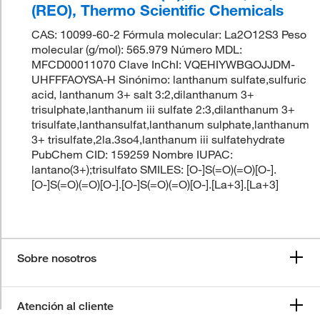
(REO), Thermo Scientific Chemicals
CAS: 10099-60-2 Fórmula molecular: La2O12S3 Peso
molecular (g/mol): 565.979 Número MDL:
MFCD00011070 Clave InChI: VQEHIYWBGOJJDM-
UHFFFAOYSA-H Sinónimo: lanthanum sulfate,sulfuric
acid, lanthanum 3+ salt 3:2,dilanthanum 3+
trisulphate,lanthanum iii sulfate 2:3,dilanthanum 3+
trisulfate,lanthansulfat,lanthanum sulphate,lanthanum
3+ trisulfate,2la.3so4,lanthanum iii sulfatehydrate
PubChem CID: 159259 Nombre IUPAC:
lantano(3+);trisulfato SMILES: [O-]S(=O)(=O)[O-].
[O-]S(=O)(=O)[O-].[O-]S(=O)(=O)[O-].[La+3].[La+3]
Sobre nosotros
Atención al cliente